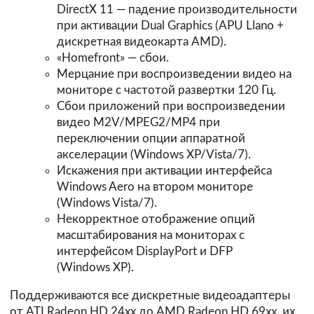
DirectX 11 — падение производительности
при активации Dual Graphics (APU Llano +
дискретная видеокарта AMD).
«Homefront» — сбои.
Мерцание при воспроизведении видео на
мониторе с частотой развертки 120 Гц.
Сбои приложений при воспроизведении
видео M2V/MPEG2/MP4 при
переключении опции аппаратной
акселерации (Windows XP/Vista/7).
Искажения при активации интерфейса
Windows Aero на втором мониторе
(Windows Vista/7).
Некорректное отображение опций
масштабирования на мониторах с
интерфейсом DisplayPort и DFP
(Windows XP).
Поддерживаются все дискретные видеоадаптеры
от ATI Radeon HD 24xx до AMD Radeon HD 69xx, их