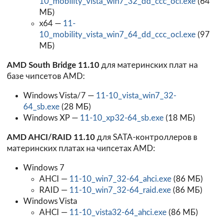
10_mobility_vista_win7_32_dd_ccc_ocl.exe
(64
МБ)
x64 —
11-
10_mobility_vista_win7_64_dd_ccc_ocl.exe
(97
МБ)
AMD South Bridge 11.10
для материнских плат на
базе чипсетов AMD:
Windows Vista/7 —
11-10_vista_win7_32-
64_sb.exe
(28 МБ)
Windows XP —
11-10_xp32-64_sb.exe
(18 МБ)
AMD AHCI/RAID 11.10
для SATA-контроллеров в
материнских платах на чипсетах AMD:
Windows 7
AHCI —
11-10_win7_32-64_ahci.exe
(86 МБ)
RAID —
11-10_win7_32-64_raid.exe
(86 МБ)
Windows Vista
AHCI —
11-10_vista32-64_ahci.exe
(86 МБ)