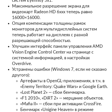
систем Eyefinity 5x1.
Максимальное разрешение экрана для
видеокарт Radeon HD 6xxx теперь равно
16000×16000.
Опция компенсации толщины рамок
мониторов для мультидисплейных систем
теперь работает на дисплеях с разной
разрешающей способностью.
Улучшен интерфейс панели управления AMD
Vision Engine Control Center на странице с
системной информацией, в настройках
Overdrive.
Устранены ошибки (Windows 7, если не сказано
другого):
Артефакты в OpenGL-приложениях, в т.ч. в
«Enemy Territory: Quake Wars» и Google Earth.
«Lost Planet 2» — сбои бенчмарка.
«F1 2010», «DiRT 2» — мерцание объектов.
«Mafia II» — сбои при активации CrossFire.
Бенчмарк «Unigine Heaven» в режиме