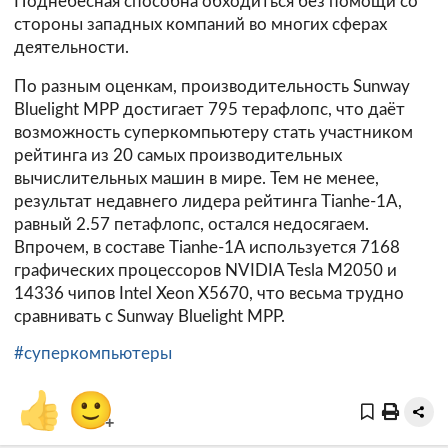
Поднебесная способна обходиться без помощи со
стороны западных компаний во многих сферах
деятельности.
По разным оценкам, производительность Sunway
Bluelight MPP достигает 795 терафлопс, что даёт
возможность суперкомпьютеру стать участником
рейтинга из 20 самых производительных
вычислительных машин в мире. Тем не менее,
результат недавнего лидера рейтинга
Tianhe-1A
,
равный 2.57 петафлопс, остался недосягаем.
Впрочем, в составе Tianhe-1A используется 7168
графических процессоров NVIDIA Tesla M2050 и
14336 чипов Intel Xeon X5670, что весьма трудно
сравнивать с Sunway Bluelight MPP.
#суперкомпьютеры
👍
🙂
+