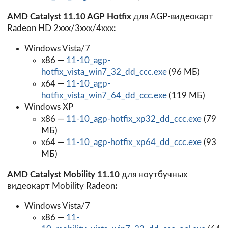
AMD Catalyst 11.10 AGP Hotfix
для AGP-видеокарт
Radeon HD 2xxx/3xxx/4xxx
:
Windows Vista/7
x86 —
11-10_agp-
hotfix_vista_win7_32_dd_ccc.exe
(96 МБ)
x64 —
11-10_agp-
hotfix_vista_win7_64_dd_ccc.exe
(119 МБ)
Windows XP
x86 —
11-10_agp-hotfix_xp32_dd_ccc.exe
(79
МБ)
x64 —
11-10_agp-hotfix_xp64_dd_ccc.exe
(93
МБ)
AMD Catalyst Mobility 11.10
для ноутбучных
видеокарт Mobility Radeon
:
Windows Vista/7
x86 —
11-