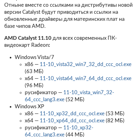
Отныне вместе со ссылками на дистрибутивы новой
версии Catalyst будут приводиться и ссылки на
обновленные драйверы для материнских плат на
базе чипов AMD.
AMD Catalyst 11.10
для всех современных ПК-
видеокарт Radeon
:
Windows Vista/7
x86 —
11-10_vista32_win7_32_dd_ccc_ocl.exe
(63 МБ)
x64 —
11-10_vista64_win7_64_dd_ccc_ocl.exe
(96 МБ)
русификатор —
11-10_vista_win7_32-
64_ccc_lang3.exe
(52 МБ)
Windows XP
x86 —
11-10_xp32_dd_ccc_ocl.exe
(53 МБ)
x64 —
11-10_xp64_dd_ccc_ocl.exe
(82 МБ)
русификатор —
11-10_xp32-
64_ccc_lang3.exe
(44 МБ)