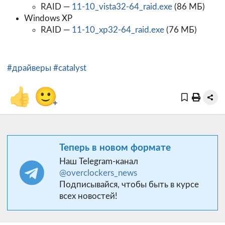
RAID —
11-10_vista32-64_raid.exe
(86 МБ)
Windows XP
RAID —
11-10_xp32-64_raid.exe
(76 МБ)
#драйверы
#catalyst
👍
🙂
+
Теперь в новом формате
Наш Telegram-канал
@overclockers_news
Подписывайся, чтобы быть в курсе
всех новостей!