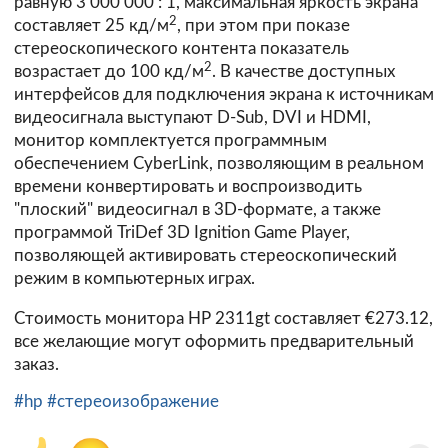
равную 3 000 000 : 1, максимальная яркость экрана
2
составляет 25 кд/м
, при этом при показе
стереоскопического контента показатель
2
возрастает до 100 кд/м
. В качестве доступных
интерфейсов для подключения экрана к источникам
видеосигнала выступают D-Sub, DVI и HDMI,
монитор комплектуется программным
обеспечением CyberLink, позволяющим в реальном
времени конвертировать и воспроизводить
"плоский" видеосигнал в 3D-формате, а также
программой TriDef 3D Ignition Game Player,
позволяющей активировать стереоскопический
режим в компьютерных играх.
Стоимость монитора HP 2311gt составляет €273.12,
все желающие могут оформить предварительный
заказ.
#hp
#стереоизображение