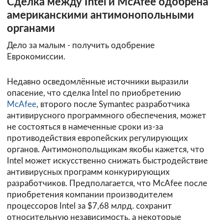
Сделка между Intel и McAfee одобрена
американскими антимонопольными
органами
Дело за малым - получить одобрение
Еврокомиссии.
Недавно осведомлённые источники выразили
опасение, что сделка Intel по приобретению
McAfee
, второго после Symantec разработчика
антивирусного программного обеспечения, может
не состояться в намеченные сроки из-за
противодействия европейских регулирующих
органов. Антимонопольщикам якобы кажется, что
Intel может искусственно снижать быстродействие
антивирусных программ конкурирующих
разработчиков. Предполагается, что McAfee после
приобретения компании производителем
процессоров Intel за $7,68 млрд. сохранит
относительную независимость, а некоторые