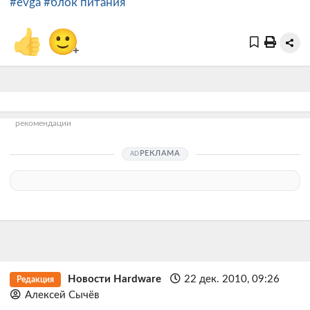
#evga
#блок питания
👍
🙂
+
рекомендации
РЕКЛАМА
Новости Hardware
22 дек. 2010, 09:26
Редакция
Алексей Сычёв