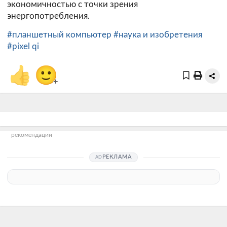
экономичностью с точки зрения
энергопотребления.
#планшетный компьютер
#наука и изобретения
#pixel qi
👍
🙂
+
рекомендации
РЕКЛАМА