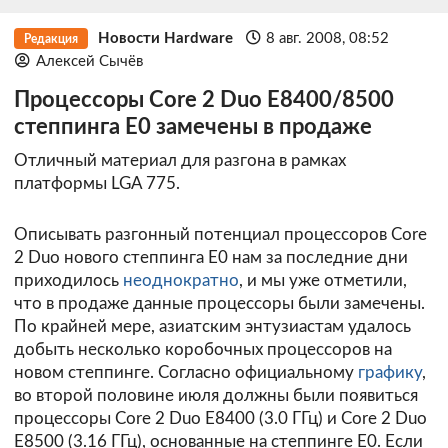
Новости Hardware
8 авг. 2008, 08:52
Редакция
Алексей Сычёв
Процессоры Core 2 Duo E8400/8500
степпинга E0 замечены в продаже
Отличный материал для разгона в рамках
платформы LGA 775.
Описывать разгонный потенциал процессоров Core
2 Duo нового степпинга E0 нам за последние дни
приходилось
неоднократно
, и мы уже отметили,
что в продаже данные процессоры были замечены.
По крайней мере, азиатским энтузиастам удалось
добыть несколько коробочных процессоров на
новом степпинге. Согласно официальному
графику
,
во второй половине июля должны были появиться
процессоры Core 2 Duo E8400 (3.0 ГГц) и Core 2 Duo
E8500 (3.16 ГГц), основанные на степпинге E0. Если