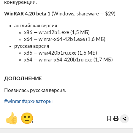
конкуренции.
WinRAR 4.20 beta 1
(Windows, shareware — $29)
английская версия
x86 —
wrar42b1.exe
(1,5 МБ)
x64 —
winrar-x64-42b1.exe
(1,6 МБ)
русская версия
x86 —
wrar420b1ru.exe
(1,6 МБ)
x64 —
winrar-x64-420b1ru.exe
(1,7 МБ)
ДОПОЛНЕНИЕ
Появилась русская версия.
#winrar
#архиваторы
👍
🙂
+