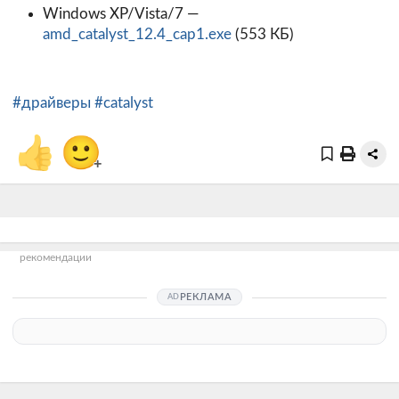
Windows XP/Vista/7 —
amd_catalyst_12.4_cap1.exe
(553 КБ)
#драйверы
#catalyst
👍
🙂
+
рекомендации
РЕКЛАМА