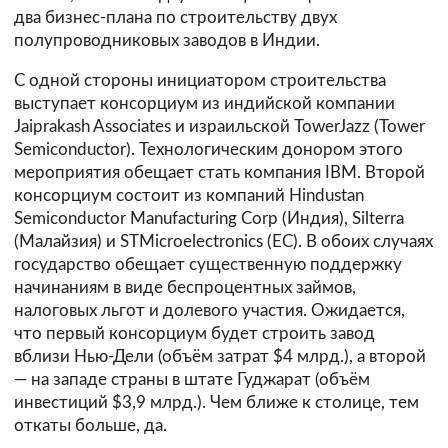
два бизнес-плана по строительству двух
полупроводниковых заводов в Индии.
С одной стороны инициатором строительства
выступает консорциум из индийской компании
Jaiprakash Associates и израильской TowerJazz (Tower
Semiconductor). Технологическим донором этого
мероприятия обещает стать компания IBM. Второй
консорциум состоит из компаний Hindustan
Semiconductor Manufacturing Corp (Индия), Silterra
(Малайзия) и STMicroelectronics (ЕС). В обоих случаях
государство обещает существенную поддержку
начинаниям в виде беспроцентных займов,
налоговых льгот и долевого участия. Ожидается,
что первый консорциум будет строить завод
вблизи Нью-Дели (объём затрат $4 млрд.), а второй
— на западе страны в штате Гуджарат (объём
инвестиций $3,9 млрд.). Чем ближе к столице, тем
откаты больше, да.