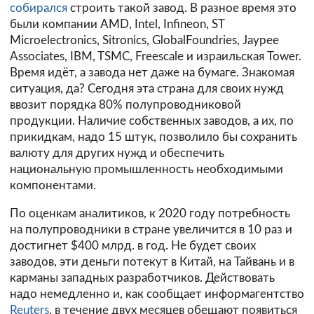
собирался
строить такой завод. В разное время это
были компании AMD, Intel, Infineon, ST
Microelectronics, Sitronics, GlobalFoundries, Jaypee
Associates, IBM, TSMC, Freescale и израильская Tower.
Время идёт, а завода нет даже на бумаге. Знакомая
ситуация, да? Сегодня эта страна для своих нужд
ввозит порядка 80% полупроводниковой
продукции. Наличие собственных заводов, а их, по
прикидкам, надо 15 штук, позволило бы сохранить
валюту для других нужд и обеспечить
национальную промышленность необходимыми
компонентами.
По оценкам аналитиков, к 2020 году потребность
на полупроводники в стране увеличится в 10 раз и
достигнет $400 млрд. в год. Не будет своих
заводов, эти деньги потекут в Китай, на Тайвань и в
карманы западных разработчиков. Действовать
надо немедленно и, как сообщает информагентство
Reuters
, в течение двух месяцев обещают появиться