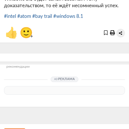
доказательством, то её ждёт несомненный успех.
#intel
#atom
#bay trail
#windows 8.1
👍
🙂
+
рекомендации
РЕКЛАМА