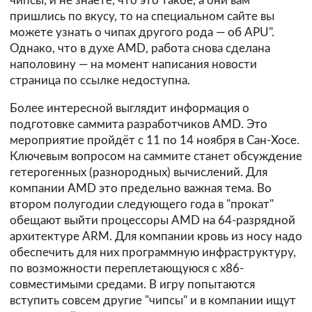
чипсы, и не знаете, что это такое, а они вам
пришлись по вкусу, то на специальном сайте вы
можете узнать о чипах другого рода — об APU".
Однако, что в духе AMD, работа снова сделана
наполовину — на момент написания новости
страница по ссылке недоступна.
Более интересной выглядит информация о
подготовке саммита разработчиков AMD. Это
мероприятие пройдёт с 11 по 14 ноября в Сан-Хосе.
Ключевым вопросом на саммите станет обсуждение
гетерогенных (разнородных) вычислений. Для
компании AMD это предельно важная тема. Во
втором полугодии следующего года в "прокат"
обещают выйти процессоры AMD на 64-разрядной
архитектуре ARM. Для компании кровь из носу надо
обеспечить для них программную инфраструктуру,
по возможности переплетающуюся с x86-
совместимыми средами. В игру попытаются
вступить совсем другие "чипсы" и в компании ищут