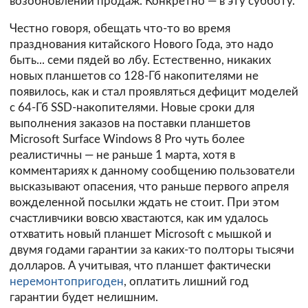
возобновлении продаж. Конкретно — в эту субботу.
Честно говоря, обещать что-то во время
празднования китайского Нового Года, это надо
быть... семи пядей во лбу. Естественно, никаких
новых планшетов со 128-Гб накопителями не
появилось, как и стал проявляться дефицит моделей
с 64-Гб SSD-накопителями.
Новые сроки
для
выполнения заказов на поставки планшетов
Microsoft Surface Windows 8 Pro чуть более
реалистичны — не раньше 1 марта, хотя в
комментариях к данному сообщению пользователи
высказывают опасения, что раньше первого апреля
вожделенной посылки ждать не стоит. При этом
счастливчики вовсю хвастаются, как им удалось
отхватить новый планшет Microsoft с мышкой и
двумя годами гарантии за каких-то полторы тысячи
долларов. А учитывая, что планшет фактически
неремонтопригоден
, оплатить лишний год
гарантии будет нелишним.