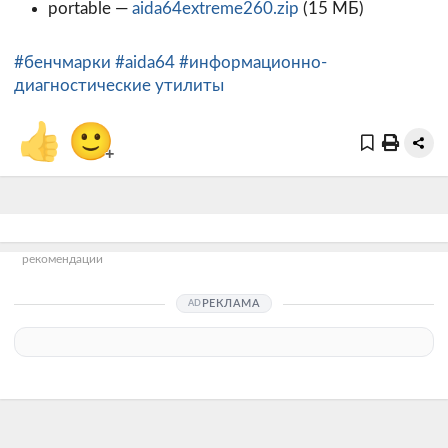
portable —
aida64extreme260.zip
(15 МБ)
#бенчмарки
#aida64
#информационно-
диагностические утилиты
👍
🙂
+
рекомендации
РЕКЛАМА