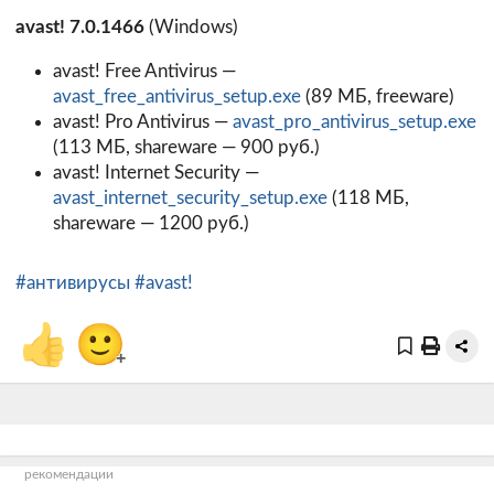
avast! 7.0.1466
(Windows)
avast! Free Antivirus —
avast_free_antivirus_setup.exe
(89 МБ, freeware)
avast! Pro Antivirus —
avast_pro_antivirus_setup.exe
(113 МБ, shareware — 900 руб.)
avast! Internet Security —
avast_internet_security_setup.exe
(118 МБ,
shareware — 1200 руб.)
#антивирусы
#avast!
👍
🙂
+
рекомендации