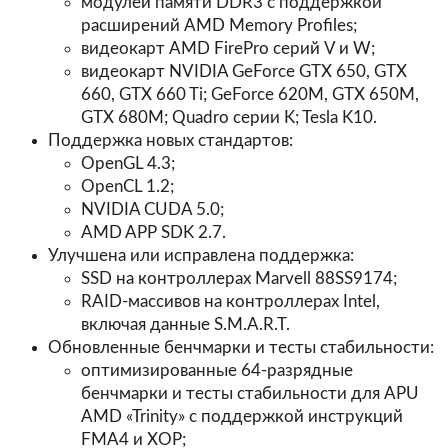
модулей памяти DDR3 с поддержкой
расширений AMD Memory Profiles;
видеокарт AMD FirePro серий V и W;
видеокарт NVIDIA GeForce GTX 650, GTX
660, GTX 660 Ti; GeForce 620M, GTX 650M,
GTX 680M; Quadro серии K; Tesla K10.
Поддержка новых стандартов:
OpenGL 4.3;
OpenCL 1.2;
NVIDIA CUDA 5.0;
AMD APP SDK 2.7.
Улучшена или исправлена поддержка:
SSD на контроллерах Marvell 88SS9174;
RAID-массивов на контроллерах Intel,
включая данные S.M.A.R.T.
Обновленные бенчмарки и тесты стабильности:
оптимизированные 64-разрядные
бенчмарки и тесты стабильности для APU
AMD «Trinity» с поддержкой инструкций
FMA4 и XOP;