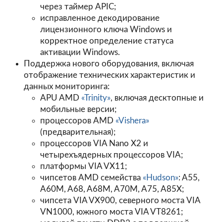
через таймер APIC;
исправленное декодирование
лицензионного ключа Windows и
корректное определение статуса
активации Windows.
Поддержка нового оборудования, включая
отображение технических характеристик и
данных мониторинга:
APU AMD
«Trinity»
, включая десктопные и
мобильные версии;
процессоров AMD
«Vishera»
(предварительная);
процессоров VIA Nano X2 и
четырехъядерных процессоров VIA;
платформы VIA VX11;
чипсетов AMD семейства
«Hudson»
: A55,
A60M, A68, A68M, A70M, A75, A85X;
чипсета VIA VX900, северного моста VIA
VN1000, южного моста VIA VT8261;