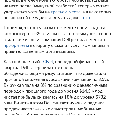
производителей компьютеров, либо возвращалась
на него после "минутной слабости", теперь мечтает
удержаться хотя бы на
третьем месте
, а в некоторых
регионах ей не удаётся сделать даже
этого
.
Понимая, что энтузиазм в сегменте производства
компьютеров сейчас испытывают преимущественно
азиатские игроки, компания Dell решила сместить
приоритеты
в сторону оказания услуг компаниям и
правительственным организациям.
Как сообщает сайт
CNet
, очередной финансовый
квартал Dell завершила с не очень
обнадёживающими результатами, что даже стало
причиной снижения курса акций компании на 3,5%.
Выручка упала на 8% по сравнению с аналогичным
периодом прошлого года до уровня $14,5 млрд.,
чистая прибыль снизилась на 18% до уровня $732
млн. Винить в этом Dell считает нужным падение
продаж настольных компьютеров и мобильных
устройств. В текущем квартале Dell ожидает