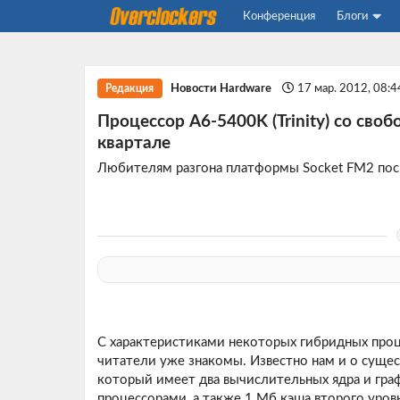
Конференция
Блоги
Новости Hardware
17 мар. 2012, 08:
Редакция
Процессор A6-5400K (Trinity) со св
квартале
Любителям разгона платформы Socket FM2 посв
С характеристиками некоторых гибридных про
читатели уже знакомы. Известно нам и о сущ
который имеет два вычислительных ядра и гр
процессорами, а также 1 Мб кэша второго уровн