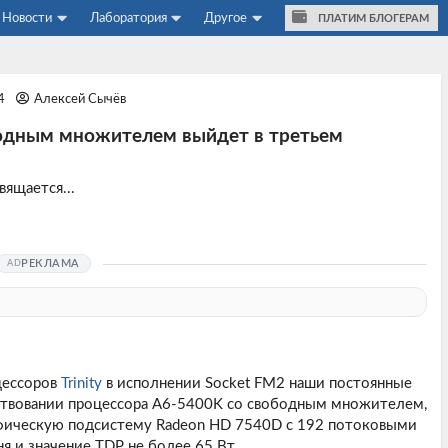
Новости
Лаборатория
Другое
ПЛАТИМ БЛОГЕРАМ
44
Алексей Сычёв
ободным множителем выйдет в третьем
ящается...
РЕКЛАМА
цессоров
Trinity
в исполнении Socket FM2 наши постоянные
ествовании процессора A6-5400K со свободным множителем,
афическую подсистему Radeon HD 7540D с 192 потоковыми
я и значение TDP не более 65 Вт.