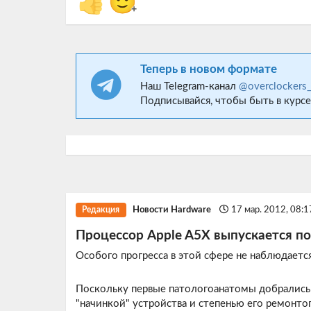
👍
🙂
+
Теперь в новом формате
Наш Telegram-канал
@overclockers
Подписывайся, чтобы быть в курсе
Новости Hardware
17 мар. 2012, 08:
Редакция
Процессор Apple A5X выпускается по
Особого прогресса в этой сфере не наблюдается
Поскольку первые патологоанатомы добралис
"начинкой" устройства и степенью его ремонт