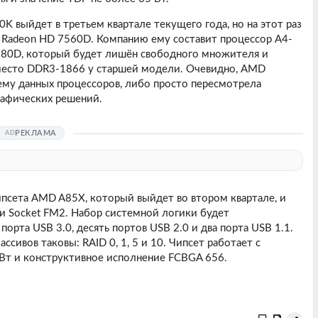
K выйдет в третьем квартале текущего года, но на этот раз
 Radeon HD 7560D. Компанию ему составит процессор A4-
580D, который будет лишён свободного множителя и
место DDR3-1866 у старшей модели. Очевидно, AMD
му данных процессоров, либо просто пересмотрела
рафических решений.
РЕКЛАМА
псета AMD A85X, который выйдет во втором квартале, и
и Socket FM2. Набор системной логики будет
орта USB 3.0, десять портов USB 2.0 и два порта USB 1.1.
ивов таковы: RAID 0, 1, 5 и 10. Чипсет работает с
8 Вт и конструктивное исполнение FCBGA 656.