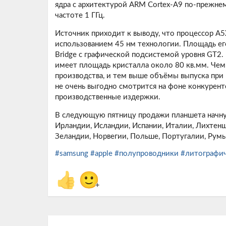
ядра с архитектурой ARM Cortex-A9 по-прежнем
частоте 1 ГГц.
Источник приходит к выводу, что процессор A
использованием 45 нм технологии. Площадь его
Bridge с графической подсистемой уровня GT2. 
имеет площадь кристалла около 80 кв.мм. Чем
производства, и тем выше объёмы выпуска при 
не очень выгодно смотрится на фоне конкуренто
производственные издержки.
В следующую пятницу продажи планшета начнутс
Ирландии, Исландии, Испании, Италии, Лихтен
Зеландии, Норвегии, Польше, Португалии, Рум
#samsung
#apple
#полупроводники
#литографич
👍
🙂
+