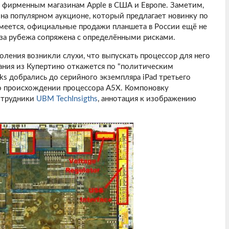
к фирменным магазинам Apple в США и Европе. Заметим,
d на популярном аукционе, который предлагает новинку по
умеется, официальные продажи планшета в России ещё не
-за рубежа сопряжена с определёнными рисками.
оления возникли слухи, что выпускать процессор для него
ания из Купертино откажется по "политическим
ks
добрались до серийного экземпляра iPad третьего
о происхождении процессора A5X. Компоновку
отрудники
UBM TechInsigths
, аннотация к изображению