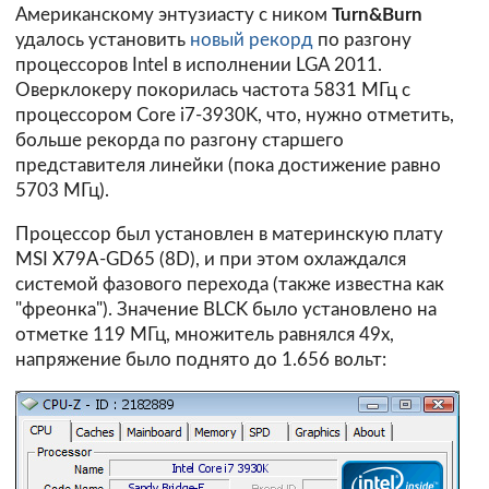
Американскому энтузиасту с ником
Turn&Burn
удалось установить
новый рекорд
по разгону
процессоров Intel в исполнении LGA 2011.
Оверклокеру покорилась частота 5831 МГц с
процессором Core i7-3930K, что, нужно отметить,
больше рекорда по разгону старшего
представителя линейки (пока достижение равно
5703 МГц).
Процессор был установлен в материнскую плату
MSI X79A-GD65 (8D), и при этом охлаждался
системой фазового перехода (также известна как
"фреонка"). Значение BLCK было установлено на
отметке 119 МГц, множитель равнялся 49х,
напряжение было поднято до 1.656 вольт: