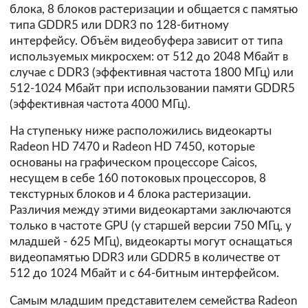
блока, 8 блоков растеризации и общается с памятью
типа GDDR5 или DDR3 по 128-битному
интерфейсу. Объём видеобуфера зависит от типа
используемых микросхем: от 512 до 2048 Мбайт в
случае с DDR3 (эффективная частота 1800 МГц) или
512-1024 Мбайт при использовании памяти GDDR5
(эффективная частота 4000 МГц).
На ступеньку ниже расположились видеокарты
Radeon HD 7470 и Radeon HD 7450, которые
основаны на графическом процессоре Caicos,
несущем в себе 160 потоковых процессоров, 8
текстурных блоков и 4 блока растеризации.
Различия между этими видеокартами заключаются
только в частоте GPU (у старшей версии 750 МГц, у
младшей - 625 МГц), видеокарты могут оснащаться
видеопамятью DDR3 или GDDR5 в количестве от
512 до 1024 Мбайт и с 64-битным интерфейсом.
Самым младшим представителем семейства Radeon