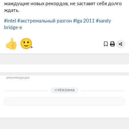
жаждущие новых рекордов, не заставят себя долго
ждать.
#intel
#экстремальный разгон
#lga 2011
#sandy
bridge-e
👍
🙂
+
рекомендации
РЕКЛАМА