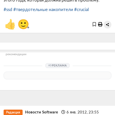
этого года, которая должна решить проблему.
#ssd
#твердотельные накопители
#crucial
👍
🙂
+
рекомендации
РЕКЛАМА
Новости Software
6 янв. 2012, 23:55
Редакция