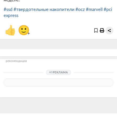
#ssd
#твердотельные накопители
#ocz
#marvell
#pci
express
👍
🙂
+
рекомендации
РЕКЛАМА