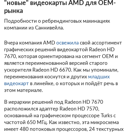
"новые" видеокарты AMD для OEM-
рынка
Подробности о ребрендинговых махинациях
компании из Саннивейла.
Вчера компания AMD
освежила
свой ассортимент
графических решений видеокартой Radeon HD
7670, которая ориентирована на сегмент OEM и
является переименованной версией старого
ускорителя Radeon HD 6670. Как мы упоминали,
переименования коснутся и других
младших
видеокарт
в линейке, о которых и пойдёт речь в
этом материале.
В иерархии решений под Radeon HD 7670
расположился адаптер Radeon HD 7570,
основанный на графическом процессоре Turks с
частотой 650 МГц. Как известно, эта микросхема
имеет 480 потоковых процессоров, 24 текстурных