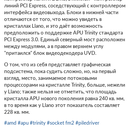
линий PCI Express, соседствующий с контроллером
интерфейса видеовыхода. Блоки в нижней части
отличаются от того, что можно увидеть в
кристаллах Llano, и это даёт возможность
предположить о поддержке APU Trinity стандарта
PCI Express 3.0. Единый северный мост расположен
между модулями, а в правом верхнем углу
"притаился" блок видеодекодера UVD.
О том, что из себя представляет графическая
подсистема, пока судить сложно, но, на первый
взгляд, место, занимаемое потоковыми
процессорами на кристалле Trinity, больше, нежели
у Llano; также нельзя не отметить, что площадь
кристалла APU нового поколения равна 240 кв. мм,
в то время как у Llano этот показатель составляет
228 кв. мм.
#amd
#apu
#trinity
#socket fm2
#piledriver