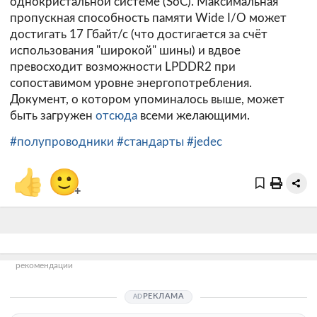
однокристальной системе (SoC). Максимальная
пропускная способность памяти Wide I/O может
достигать 17 Гбайт/с (что достигается за счёт
использования "широкой" шины) и вдвое
превосходит возможности LPDDR2 при
сопоставимом уровне энергопотребления.
Документ, о котором упоминалось выше, может
быть загружен
отсюда
всеми желающими.
#полупроводники
#стандарты
#jedec
👍
🙂
+
рекомендации
РЕКЛАМА