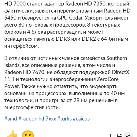
HD 7000 станет адаптер Radeon HD 7350, который,
фактически, является переименованным Radeon HD
5450 и базируется на GPU Cedar. Ускоритель имеет
всего 80 потоковых процессоров, 8 текстурных
блоков и 4 блока растеризации, и может
оснащаться памятью DDR3 или DDR2 с 64-битным
интерфейсом.
В отличие от истинных членов семейства Southern
Islands, все описанные решения, в том числе и
Radeon HD 7670, не обладают поддержкой DirectX
11.1 и технологии энергосбережения ZeroCore
Power. Также нужно отметить, что видеокарты
основаны на процессорах, выполненных по 40 нм
технологии, и проигрывают 28 нм решениям в
энергоэффективности.
#amd
#radeon hd 7xxx
#turks
#caicos
👍
🙂