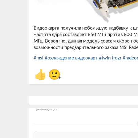
Видеокарта получила небольшую надбавку к шт
Частота ядра составляет 850 МГц против 800 М
МГц. Вероятно, данная модель совсем скоро по
возможности предварительного заказа MSI Radeon
#msi
#охлаждение видеокарт
#twin frozr
#radeo
👍
🙂
+
рекомендации