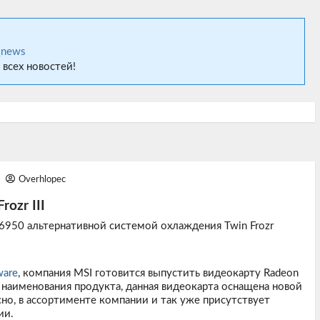
_news
 всех новостей!
1
Overhlopec
ozr III
6950 альтернативной системой охлаждения Twin Frozr
ware
, компания MSI готовится выпустить видеокарту Radeon
из наименования продукта, данная видеокарта оснащена новой
есно, в ассортименте компании и так уже присутствует
ии.