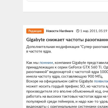
Новости Hardware
1 мар. 2011, 05:1
Редакция
Gigabyte снижает частоты разогнанно
Дополнительная модификация “Cупер-разогнанн
в частоте ядра.
Как мы
помним
, компания Gigabyte представил
принадлежащих к серии GeForce GTX 560 Ti. Одна
разогнанной” видеокартой с частотой ядра 1000
имела частоту ядра, составляющую 900 МГц.
Вскоре на официальном сайте Gigabyte
появила
может носить гордый префикс SO, но частота я
производителя это вполне объяснимый ход, оче
работать на высоких тактовых частотах ядра на
популярной среди геймеров, и надо как-то удо
видеокарты с оригинальными системами охлаж