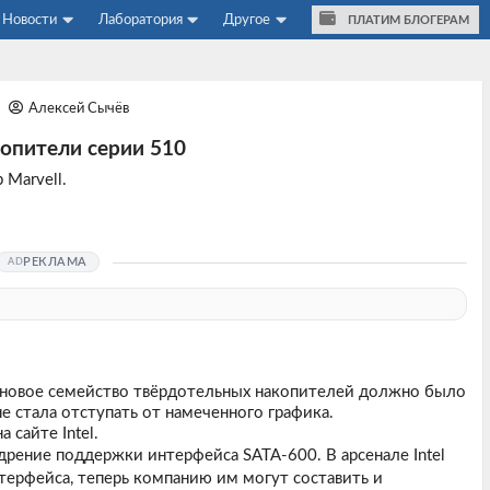
Новости
Лаборатория
Другое
ПЛАТИМ БЛОГЕРАМ
1
Алексей Сычёв
копители серии 510
Marvell.
РЕКЛАМА
l, новое семейство твёрдотельных накопителей должно было
не стала отступать от намеченного графика.
 сайте Intel.
рение поддержки интерфейса SATA-600. В арсенале Intel
терфейса, теперь компанию им могут составить и