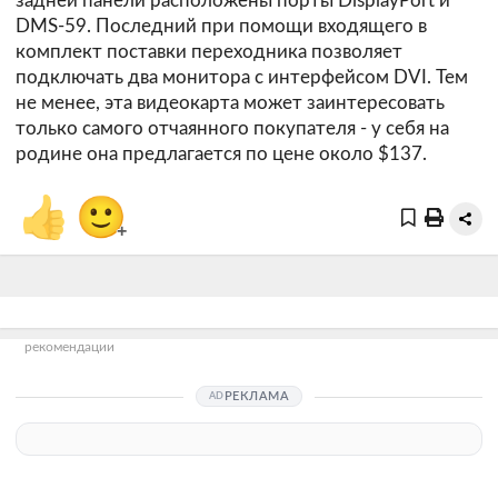
задней панели расположены порты DisplayPort и
DMS-59. Последний при помощи входящего в
комплект поставки переходника позволяет
подключать два монитора с интерфейсом DVI. Тем
не менее, эта видеокарта может заинтересовать
только самого отчаянного покупателя - у себя на
родине она предлагается по цене около $137.
👍
🙂
+
рекомендации
РЕКЛАМА