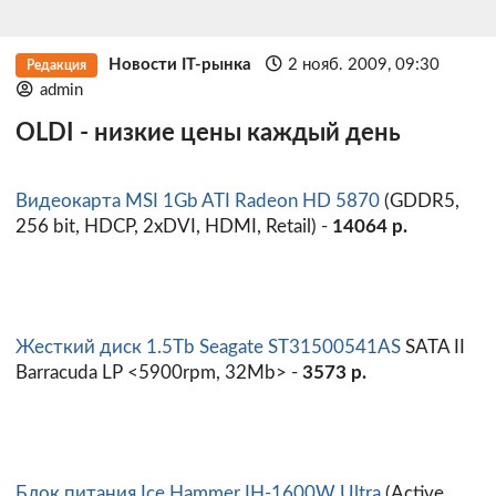
Новости IT-рынка
2 нояб. 2009, 09:30
Редакция
admin
OLDI - низкие цены каждый день
Видеокарта MSI 1Gb ATI Radeon HD 5870
(GDDR5,
256 bit, HDCP, 2xDVI, HDMI, Retail) -
14064 р.
Жесткий диск 1.5Tb Seagate ST31500541AS
SATA II
Barracuda LP <5900rpm, 32Mb> -
3573 р.
Блок питания Ice Hammer IH-1600W Ultra
(Active