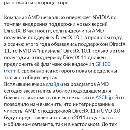
располагаться в процессоре.
Компания AMD несколько опережает NVIDIA по
темпам внедрения поддержки новых версий
DirectX. В частности, если видеочипы AMD
получили поддержку DirectX 10.1 в прошлом году,
а осенью этого года обзавелись поддержкой DirectX
11, то NVIDIA "признала" DirectX 10.1 только в этом
полугодии, а поддержку DirectX 11 должен
предложить её флагманский видеочип
GF100
(Fermi)
, сроки анонса которого пока определены
только в общих чертах.
Всплывшие вчера
слайды
из роадмапов AMD
сегодня засветились в более подходящем для
близкого знакомства качестве на сайте
ASCII.jp
. Это
позволило нам выяснить, что интегрированные
чипсеты AMD с поддержкой DirectX 11 и UVD 3.0
будут представлены только в 2011 году - как в
мобильном сегменте, так и в настольном. До тех