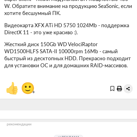
W. Обратите внимание на продукцию SeaSonic, если
хотите бесшумный ПК.
Видеокарта
XFX ATi HD 5750 1024Mb
- поддержка
DirectX 11 - это уже красиво :).
Жесткий диск
150Gb WD VelociRaptor
WD1500HLFS SATA-II 10000rpm 16Mb
- самый
быстрый из десктопных HDD. Прекрасно подходит
для установки ОС и для домашних RAID-массивов.
👍
🙂
+
рекомендации