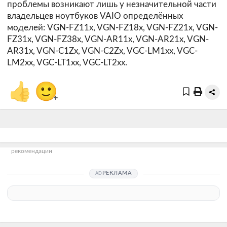
проблемы возникают лишь у незначительной части
владельцев ноутбуков VAIO определённых
моделей: VGN-FZ11x, VGN-FZ18x, VGN-FZ21x, VGN-
FZ31x, VGN-FZ38x, VGN-AR11x, VGN-AR21x, VGN-
AR31x, VGN-C1Zx, VGN-C2Zx, VGC-LM1xx, VGC-
LM2xx, VGC-LT1xx, VGC-LT2xx.
👍
🙂
+
рекомендации
РЕКЛАМА