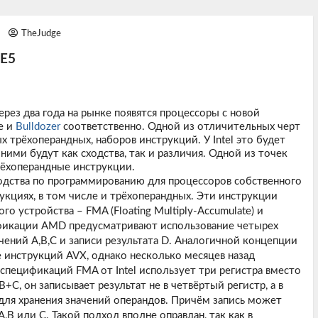
3
TheJudge
SE5
ерез два года на рынке появятся процессоры с новой
e и
Bulldozer
соответственно. Одной из отличительных черт
 трёхоперандных, наборов инструкций. У Intel это будет
ими будут как сходства, так и различия. Одной из точек
рёхоперандные инструкции.
дства по программированию для процессоров собственного
укциях, в том числе и трёхоперандных. Эти инструкции
о устройства – FMA (Floating Multiply-Accumulate) и
ификации AMD предусматривают использование четырех
ачений A,B,C и записи результата D. Аналогичной концепции
е инструкций AVX, однако несколько месяцев назад
пецификаций FMA от Intel использует три регистра вместо
B+C, он записывает результат не в четвёртый регистр, а в
для хранения значений операндов. Причём запись может
,B или C. Такой подход вполне оправдан, так как в