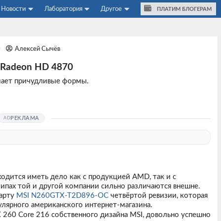
Новости
Лаборатория
Другое
ПЛАТИМ БЛОГЕРАМ
0
Алексей Сычёв
 Radeon HD 4870
мает причудливые формы.
РЕКЛАМА
дится иметь дело как с продукцией AMD, так и с
ипах той и другой компании сильно различаются внешне.
арту
MSI N260GTX-T2D896-OC
четвёртой ревизии, которая
улярного американского интернет-магазина.
X 260 Core 216 собственного дизайна MSI, довольно успешно