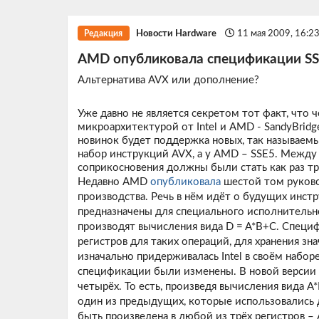
Новости Hardware
11 мая 2009, 16:2
Редакция
AMD опубликовала спецификации S
Альтернатива AVX или дополнение?
Уже давно не является секретом тот факт, что ч
микроархитектурой от Intel и AMD - SandyBridg
новинок будет поддержка новых, так называемых
набор инструкций AVX, а у AMD – SSE5. Между н
соприкосновения должны были стать как раз т
Недавно AMD
опубликовала
шестой том руково
производства. Речь в нём идёт о будущих инстр
предназначены для специального исполнительног
производят вычисления вида D = A*B+C. Спец
регистров для таких операций, для хранения зн
изначально придерживалась Intel в своём набор
спецификации были изменены. В новой версии с
четырёх. То есть, произведя вычисления вида A*
один из предыдущих, которые использовались 
быть произведена в любой из трёх регистров – A