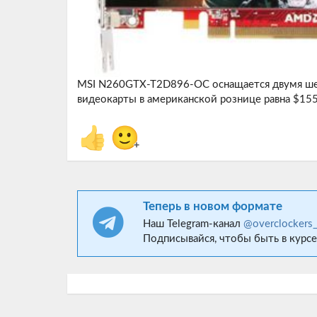
MSI N260GTX-T2D896-OC оснащается двумя ше
видеокарты в американской рознице равна $155
👍
🙂
+
Теперь в новом формате
Наш Telegram-канал
@overclockers
Подписывайся, чтобы быть в курсе