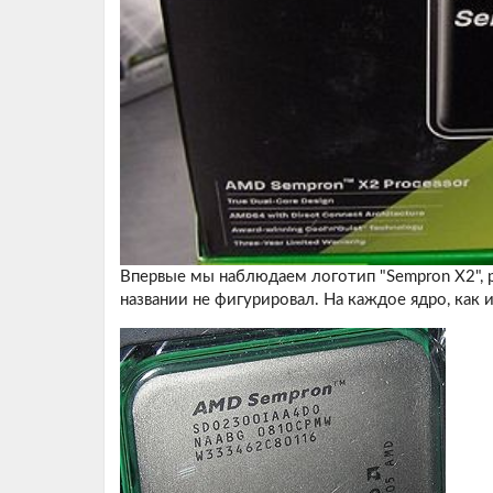
Впервые мы наблюдаем логотип "Sempron X2", р
названии не фигурировал. На каждое ядро, как 