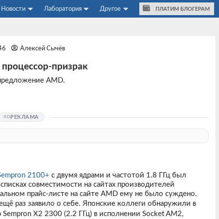
Новости
Лаборатория
Другое
ПЛАТИМ БЛОГЕРАМ
:46
Алексей Сычёв
й процессор-призрак
е предложение AMD.
РЕКЛАМА
Sempron 2100+
с двумя ядрами и частотой 1.8 ГГц был
 в списках совместимости на сайтах производителей
иальном прайс-листе на сайте AMD ему не было суждено.
ещё раз заявило о себе. Японские коллеги обнаружили в
empron X2 2300 (2.2 ГГц) в исполнении Socket AM2,