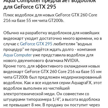
Aqua Computer предлагает водоблок
для GeForce GTX 295
Плюс водоблок для новых GeForce GTX 260 Core
216 на базе 55 нм чипа GT200b.
Обычно на разработку водоблоков для новейших
видеокарт уходит достаточно много времени, но в
случае с
GeForce GTX 295
любителям "водных
процедур" не придётся ждать долго - компания
Aqua Computer
уже представила водоблок для
нового двухчипового флагмана NVIDIA.
Кроме того, для эффективного охлаждения новых
видеокарт GeForce GTX 260 Core 216 на базе 55 нм
чипа GT200b был предложен модернизированный
водоблок. Как и все изделия серии AquagraFX, этот
водоблок выполнен из чистейшей
электротехнической меди. Он совместим со
штуцерами типоразмера 1/4", а высота водоблока
не превышает 8 мм. В продажу он поступит через