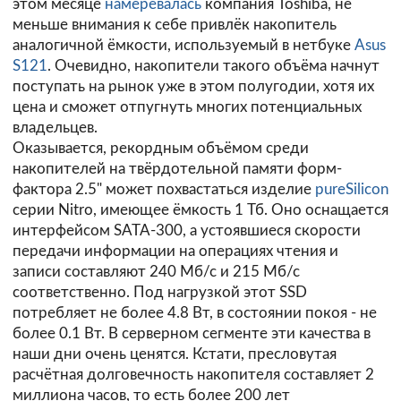
этом месяце
намеревалась
компания Toshiba, не
меньше внимания к себе привлёк накопитель
аналогичной ёмкости, используемый в нетбуке
Asus
S121
. Очевидно, накопители такого объёма начнут
поступать на рынок уже в этом полугодии, хотя их
цена и сможет отпугнуть многих потенциальных
владельцев.
Оказывается, рекордным объёмом среди
накопителей на твёрдотельной памяти форм-
фактора 2.5" может похвастаться изделие
pureSilicon
серии Nitro, имеющее ёмкость 1 Тб. Оно оснащается
интерфейсом SATA-300, а устоявшиеся скорости
передачи информации на операциях чтения и
записи составляют 240 Мб/с и 215 Мб/с
соответственно. Под нагрузкой этот SSD
потребляет не более 4.8 Вт, в состоянии покоя - не
более 0.1 Вт. В серверном сегменте эти качества в
наши дни очень ценятся. Кстати, пресловутая
расчётная долговечность накопителя составляет 2
миллиона часов, то есть более 200 лет