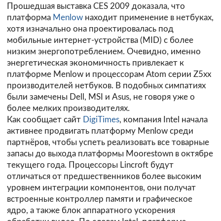
Прошедшая выставка CES 2009 доказала, что
платформа
Menlow
находит применение в нетбуках,
хотя изначально она проектировалась под
мобильные интернет-устройства (MID) с более
низким энергопотреблением. Очевидно, именно
энергетическая экономичность привлекает к
платформе Menlow и процессорам Atom серии Z5xx
производителей нетбуков. В подобных симпатиях
были замечены Dell, MSI и Asus, не говоря уже о
более мелких производителях.
Как сообщает сайт
DigiTimes
, компания Intel начала
активнее продвигать платформу Menlow среди
партнёров, чтобы успеть реализовать все товарные
запасы до выхода платформы Moorestown в октябре
текущего года. Процессоры Lincroft будут
отличаться от предшественников более высоким
уровнем интеграции компонентов, они получат
встроенные контроллер памяти и графическое
ядро, а также блок аппаратного ускорения