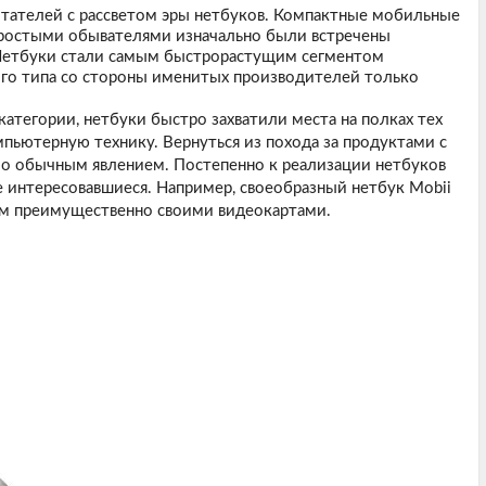
итателей с рассветом эры нетбуков. Компактные мобильные
ростыми обывателями изначально были встречены
 Нетбуки стали самым быстрорастущим сегментом
ого типа со стороны именитых производителей только
категории, нетбуки быстро захватили места на полках тех
мпьютерную технику. Вернуться из похода за продуктами с
о обычным явлением. Постепенно к реализации нетбуков
е интересовавшиеся. Например, своеобразный нетбук
Mobii
 нам преимущественно своими видеокартами.