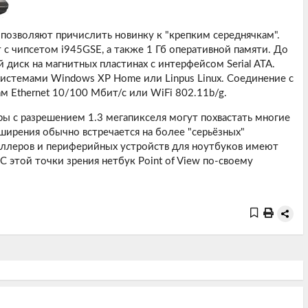
г позволяют причислить новинку к "крепким середнячкам".
т с чипсетом i945GSE, а также 1 Гб оперативной памяти. До
диск на магнитных пластинах с интерфейсом Serial ATA.
истемами Windows XP Home или Linpus Linux. Соединение с
 Ethernet 10/100 Мбит/с или WiFi 802.11b/g.
ры с разрешением 1.3 мегапикселя могут похвастать многие
сширения обычно встречается на более "серьёзных"
ллеров и периферийных устройств для ноутбуков имеют
 этой точки зрения нетбук Point of View по-своему