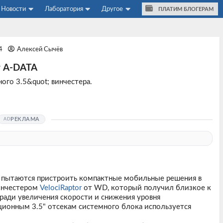
Новости
Лаборатория
Другое
ПЛАТИМ БЛОГЕРАМ
24
Алексей Сычёв
т A-DATA
ого 3.5&quot; винчестера.
РЕКЛАМА
 пытаются пристроить компактные мобильные решения в
винчестером
VelociRaptor
от WD, который получил близкое к
ради увеличения скорости и снижения уровня
ционным 3.5" отсекам системного блока используется