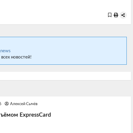
_news
 всех новостей!
46
Алексей Сычёв
азъёмом ExpressCard