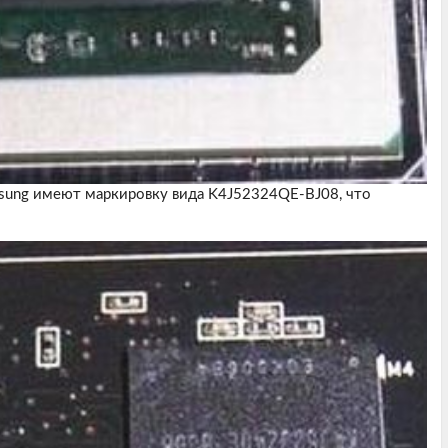
ung имеют маркировку вида K4J52324QE-BJ08, что