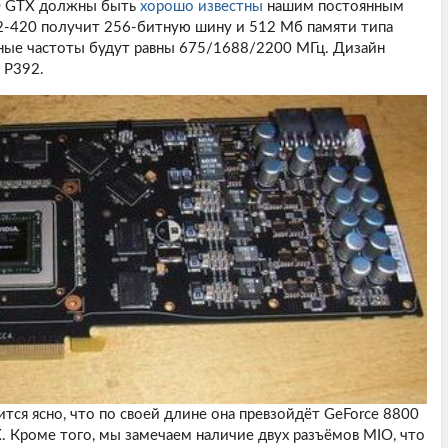
00 GTX должны быть
хорошо известны
нашим постоянным
92-420 получит 256-битную шину и 512 Мб памяти типа
ные частоты будут равны 675/1688/2200 МГц. Дизайн
 P392.
ится ясно, что по своей длине она превзойдёт GeForce 8800
. Кроме того, мы замечаем наличие двух разъёмов MIO, что