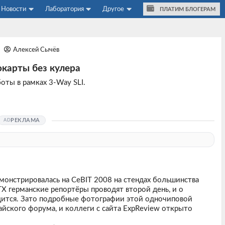
Новости
Лаборатория
Другое
ПЛАТИМ БЛОГЕРАМ
6
Алексей Сычёв
карты без кулера
ты в рамках 3-Way SLI.
РЕКЛАМА
монстрировалась на CeBIT 2008 на стендах большинства
TX германские репортёры проводят второй день, и о
дится. Зато подробные фотографии этой одночиповой
айского форума, и коллеги с сайта
ExpReview
открыто