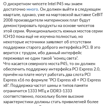
О дискретном чипсете Intel P45 мы знаем
достаточно
много
. Он должен выйти в следующем
квартале, однако, уже на мартовской выставке CeBIT
2008 производители материнских плат будут
демонстрировать продукты на основе чипсетов
этой серии. Функциональность южных мостов серии
ICH10 пока ещё не изучена полностью, но
некоторые источники заявляют об отсутствии
поддержки старого доброго интерфейса PCI. В это
верится с трудом, ибо данный интерфейс
переживал не один такой "конец света".
Что касается северного моста P45, то он должен
обеспечить поддержку интерфейса PCI Express 2.0,
причём на плате могут работать два слота PCI
Express x16 по формуле "PCI Express x8 + PCI Express
x8". Поддержка частот шины и типов памяти
ограничится 1333 МГц и DDR3-1333
соответственно, поскольку более высокие
характеристики должны стать привилегией более