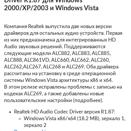
Driver R1.87 для Windows
2000/XP/2003 и Windows Vista
Компания Realtek выпустила две новых версии
драйверов для остальных аудио устройств. Первая
из них предназначена для интегрированных HD
Audio звуковых решений. Поддерживаются
следующие модели ALC882, ALC883, ALC885,
ALC888, ALC861VD, ALC660, ALC662, ALC260,
ALC262,ALC267, ALC268 и ALC269. Оба драйвера
рассчитаны на установку в среде операционной
системы Windows Vista архитектуры х86 и х64.
В этом релизе исправлены проблемы с записью на
кодеках ALC269, а также добавлены новые
пользовательские настройки (
подробнее
).
Realtek HD Audio Codec Driver версия R1.87:
Windows Vista x86/x64
(18.2 MB),
зеркало 1
,
зеркало 2