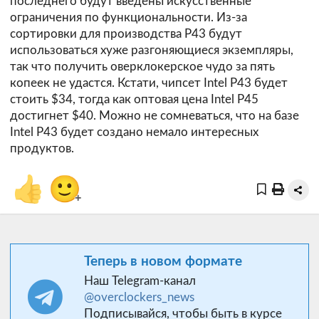
последнего будут введены искусственные
ограничения по функциональности. Из-за
сортировки для производства P43 будут
использоваться хуже разгоняющиеся экземпляры,
так что получить оверклокерское чудо за пять
копеек не удастся. Кстати, чипсет Intel P43 будет
стоить $34, тогда как оптовая цена Intel P45
достигнет $40. Можно не сомневаться, что на базе
Intel P43 будет создано немало интересных
продуктов.
👍
🙂
+
Теперь в новом формате
Наш Telegram-канал
@overclockers_news
Подписывайся, чтобы быть в курсе