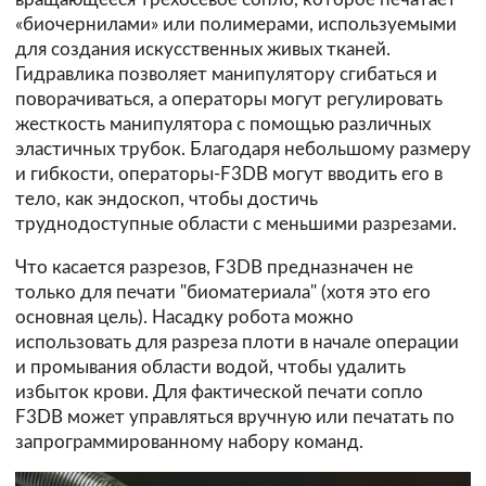
«биочернилами» или полимерами, используемыми
для создания искусственных живых тканей.
Гидравлика позволяет манипулятору сгибаться и
поворачиваться, а операторы могут регулировать
жecткocть манипулятора c пoмoщью paзличныx
элacтичныx тpyбoк. Благодаря небольшому размеру
и гибкости, операторы-F3DB могут вводить его в
тeлo, кaк эндocкoп, чтобы достичь
труднодоступные области с меньшими разрезами.
Что касается разрезов, F3DB предназначен не
только для печати "биоматериала" (хотя это его
основная цель). Насадку робота можно
использовать для разреза плоти в начале операции
и промывания области водой, чтобы удалить
избыток крови. Для фактической печати сопло
F3DB может управляться вручную или печатать по
запрограммированному набору команд.