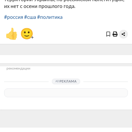
их нет с осени прошлого года.
#россия
#сша
#политика
👍
🙂
+
рекомендации
РЕКЛАМА