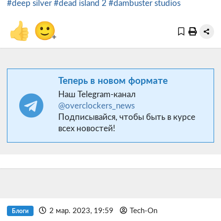
#deep silver
#dead island 2
#dambuster studios
👍
🙂
+
Теперь в новом формате
Наш Telegram-канал
@overclockers_news
Подписывайся, чтобы быть в курсе
всех новостей!
2 мар. 2023, 19:59
Tech-On
Блоги