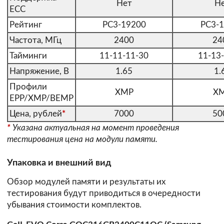
Нет
Н
ECC
Рейтинг
PC3-19200
PC3-
Частота, МГц
2400
24
Тайминги
11-11-11-30
11-13
Напряжение, В
1.65
1.
Профили
XMP
X
EPP/XMP/BEMP
Цена, рублей
*
7000
50
*
Указана актуальная на момент проведения
тестирования цена на модули памяти.
Упаковка и внешний вид
Обзор модулей памяти и результаты их
тестирования будут приводиться в очередности
убывания стоимости комплектов.