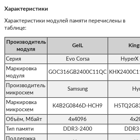
Характеристики
Характеристики модулей памяти перечислены в
таблице:
Производитель
GeIL
King
модуля
Серия
Evo Corsa
HyperX 
Маркировка
GOC316GB2400C11QC
KHX2400C1
модуля
Производитель
Samsung
Hy
микросхем
Маркировка
K4B2G0846D-HCH9
H5TQ2G8
микросхем
Объём, Мбайт
4x4096
4x2
Тип памяти
DDR3-2400
DDR3
Поддержка