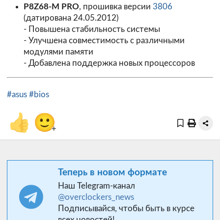
P8Z68-M PRO
, прошивка версии
3806
(датирована 24.05.2012)
- Повышена стабильность системы
- Улучшена совместимость с различными
модулями памяти
- Добавлена поддержка новых процессоров
#asus
#bios
👍
🙂
+
Теперь в новом формате
Наш Telegram-канал
@overclockers_news
Подписывайся, чтобы быть в курсе
всех новостей!