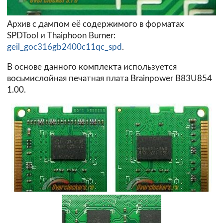
Архив с дампом её содержимого в форматах
SPDTool и Thaiphoon Burner:
geil_goc316gb2400c11qc_spd
.
В основе данного комплекта используется
восьмислойная печатная плата Brainpower B83U854
1.00.