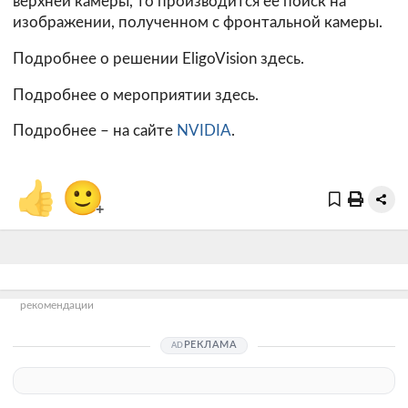
верхней камеры, то производится ее поиск на
изображении, полученном с фронтальной камеры.
Подробнее о решении EligoVision
здесь
.
Подробнее о мероприятии
здесь
.
Подробнее – на сайте
NVIDIA
.
👍
🙂
+
рекомендации
РЕКЛАМА