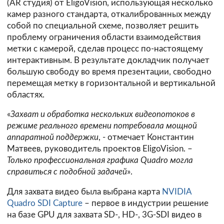
(AR студия) от EligoVision, использующая несколько
камер разного стандарта, откалиброванных между
собой по специальной схеме, позволяет решить
проблему ограничения области взаимодействия
метки с камерой, сделав процесс по-настоящему
интерактивным. В результате докладчик получает
большую свободу во время презентации, свободно
перемещая метку в горизонтальной и вертикальной
областях.
«
Захват и обработка нескольких видеопотоков в
режиме реального времени потребовала мощной
аппаратной поддержки
, - отмечает Константин
Матвеев, руководитель проектов EligoVision. –
Только профессиональная графика Quadro могла
справиться с подобной задачей
».
Для захвата видео была выбрана карта
NVIDIA
Quadro SDI Capture
– первое в индустрии решение
на базе GPU для захвата SD-, HD-, 3G-SDI видео в