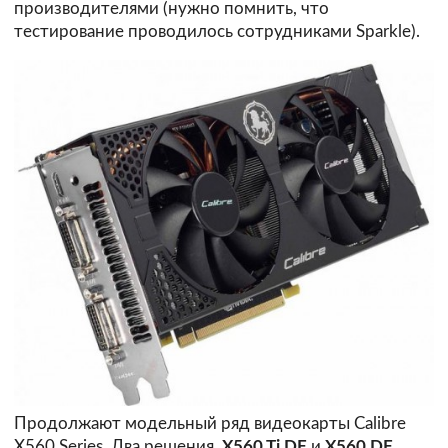
производителями (нужно помнить, что
тестирование проводилось сотрудниками Sparkle).
Продолжают модельный ряд видеокарты Calibre
X560 Series. Два решения,
X560 Ti DF
и
X560 DF
,