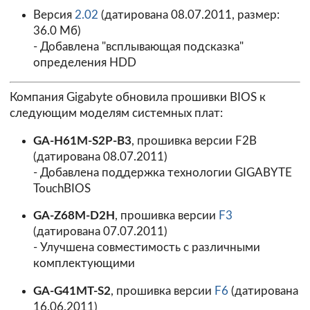
Версия
2.02
(датирована 08.07.2011, размер:
36.0 Мб)
- Добавлена "всплывающая подсказка"
определения HDD
Компания Gigabyte обновила прошивки BIOS к
следующим моделям системных плат:
GA-H61M-S2P-B3
, прошивка версии
F2B
(датирована 08.07.2011)
- Добавлена поддержка технологии GIGABYTE
TouchBIOS
GA-Z68M-D2H
, прошивка версии
F3
(датирована 07.07.2011)
- Улучшена совместимость с различными
комплектующими
GA-G41MT-S2
, прошивка версии
F6
(датирована
16.06.2011)