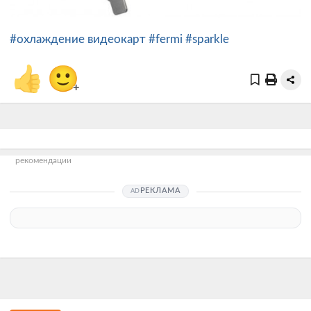
#охлаждение видеокарт
#fermi
#sparkle
👍
🙂
+
рекомендации
РЕКЛАМА