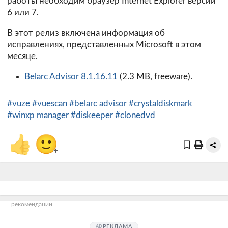
работы необходим браузер Internet Explorer версии
6 или 7.
В этот релиз включена информация об
исправлениях, представленных Microsoft в этом
месяце.
Belarc Advisor 8.1.16.11
(2.3 MB, freeware).
#vuze
#vuescan
#belarc advisor
#crystaldiskmark
#winxp manager
#diskeeper
#clonedvd
👍
🙂
+
рекомендации
РЕКЛАМА