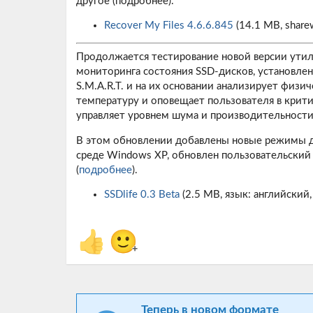
другое (
подробнее
).
Recover My Files 4.6.6.845
(14.1 MB, sharew
Продолжается тестирование новой версии ути
мониторинга состояния SSD-дисков, установле
S.M.A.R.T. и на их основании анализирует физи
температуру и оповещает пользователя в крит
управляет уровнем шума и производительности
В этом обновлении добавлены новые режимы дл
среде Windows XP, обновлен пользовательский
(
подробнее
).
SSDlife 0.3 Beta
(2.5 MB, язык: английский, 
👍
🙂
+
Теперь в новом формате