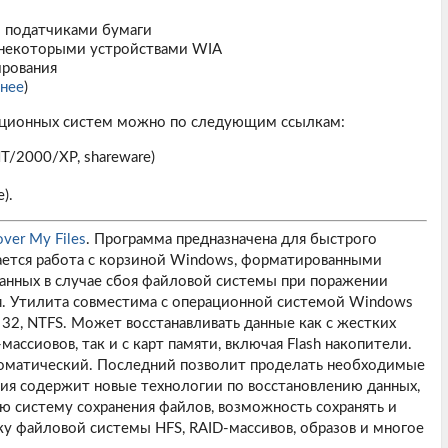
и податчиками бумаги
 некоторыми устройствами WIA
ирования
нее
)
ационных систем можно по следующим ссылкам:
/2000/XP, shareware)
).
ver My Files
. Программа предназначена для быстрого
ается работа с корзиной Windows, форматированными
анных в случае сбоя файловой системы при поражении
я. Утилита совместима с операционной системой Windows
 32, NTFS. Может восстанавливать данные как с жестких
ассиовов, так и с карт памяти, включая Flash накопители.
томатический. Последний позволит проделать необходимые
сия содержит новые технологии по восстановлению данных,
ю систему сохранения файлов, возможность сохранять и
у файловой системы HFS, RAID-массивов, образов и многое