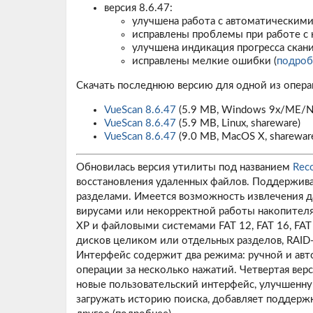
версия 8.6.47:
улучшена работа с автоматическим
исправлены проблемы при работе с
улучшена индикация прогресса скан
исправлены мелкие ошибки (
подроб
Скачать последнюю версию для одной из опер
VueScan 8.6.47
(5.9 MB, Windows 9x/ME/NT
VueScan 8.6.47
(5.9 MB, Linux, shareware)
VueScan 8.6.47
(9.0 MB, MacOS X, shareware
Обновилась версия утилиты под названием
Reco
восстановления удаленных файлов. Поддержив
разделами. Имеется возможность извлечения д
вирусами или некорректной работы накопител
XP и файловыми системами FAT 12, FAT 16, FAT
дисков целиком или отдельных разделов, RAID-м
Интерфейс содержит два режима: ручной и ав
операции за несколько нажатий. Четвертая вер
новые пользовательский интерфейс, улучшенну
загружать историю поиска, добавляет поддержк