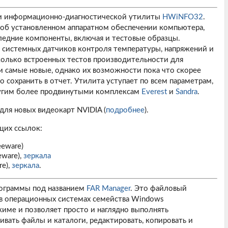
и информационно-диагностической утилиты
HWiNFO32
.
 об установленном аппаратном обеспечении компьютера,
ледние компоненты, включая и тестовые образцы.
с системных датчиков контроля температуры, напряжений и
колько встроенных тестов производительности для
и самые новые, однако их возможности пока что скорее
сохранить в отчет. Утилита уступает по всем параметрам,
другим более продвинутыми комплексам
Everest
и
Sandra
.
ля новых видеокарт NVIDIA (
подробнее
).
щих ссылок:
eeware)
eware),
зеркала
re),
зеркала
.
рограммы под названием
FAR Manager
. Это файловый
в операционных системах семейства Windows
име и позволяет просто и наглядно выполнять
вать файлы и каталоги, редактировать, копировать и