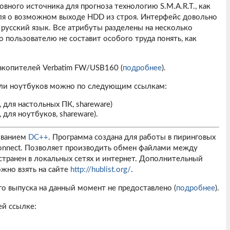
вного источника для прогноза технологию S.M.A.R.T., как
ля о возможном выходе HDD из строя. Интерфейс довольно
 русский язык. Все атрибуты разделены на несколько
 пользователю не составит особого труда понять, как
акопителей Verbatim FW/USB160 (
подробнее
).
или ноутбуков можно по следующим ссылкам:
 для настольных ПК, shareware)
 для ноутбуков, shareware).
азванием
DC++
. Программа создана для работы в пиринговых
Connect. Позволяет производить обмен файлами между
транен в локальных сетях и интернет. Дополнительный
ожно взять на сайте
http://hublist.org/
.
о выпуска на данный момент не предоставлено (
подробнее
).
ей ссылке: