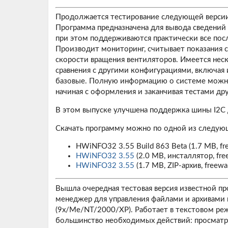
Продолжается тестирование следующей верси
Программа предназначена для вывода сведений
при этом поддерживаются практически все пос
Производит мониторинг, считывает показания 
скорости вращения вентиляторов. Имеется нес
сравнения с другими конфигурациями, включая 
базовые. Полную информацию о системе можно 
начиная с оформления и заканчивая тестами 
В этом выпуске улучшена поддержка шины I2C д
Скачать программу можно по одной из следую
HWiNFO32 3.55 Build 863 Beta
(1.7 MB, fr
HWiNFO32 3.55
(2.0 MB, инсталлятор, fre
HWiNFO32 3.55
(1.7 MB, ZIP-архив, freewa
Вышла очередная тестовая версия известной п
менеджер для управления файлами и архивами 
(9x/Me/NT/2000/XP). Работает в текстовом реж
большинство необходимых действий: просматри