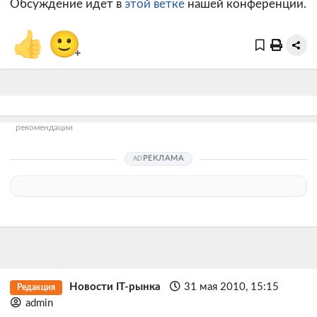
Обсуждение идет в
этой ветке
нашей конференции.
👍
🙂
+
рекомендации
РЕКЛАМА
Новости IT-рынка
31 мая 2010, 15:15
Редакция
admin