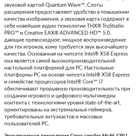
звуковой картой Quantum Wave™. Слоты
расширения предоставляют удобство в повышении
качества изображения, а звуковая карта содержит в
себе новейшие аудио технологии THX® TruStudio
PRO™ и Creative EAX® ADVANCED HD™ 5.0,
дающие превосходное, мощное воспроизведение
для тех игроков, кому требуется звук высочайшего
качества. Основанная на чипсете Intel® X58 Express
она является самой высокопроизводительной
настольной платформой для PC. Настольные
платформы PC на основе чипсета Intel® X58 Express
и семействе процессоров Intel® Core™ i7
обеспечивают прорывную производительность при
создании игрового и цифрового мультимедиа
контента с технологиями уровня state-of-the-art,
ориентированы на экстремальных геймеров,
требовательных энтузиастов и массовых
пользователей PC.
Эксклюзивная технология Cross-vendor Multi-GPU