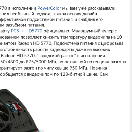
5770 в исполнении
PowerColor
мы вам уже рассказывали.
нил необычный подход, взяв за основу дизайн
ффективной подсистемой питания, и снабдив его
м разъёмом питания.
карту
PCS++ HD5770
официально. Малошумный кулер с
ованием позволяет снизить температуру видеочипа на 10
ариантом Radeon HD 5770. Подсистема питания с цифровым
я стабильность работы видеокарты даже на высоких
 Radeon HD 5770, "заводской разгон" в исполнении
850/4800 до 875/5000 МГц, но остальной потенциал разгона
арантирует разгон по чипу свыше 950 МГц. Новинка
 сообщается с видеочипом по 128-битной шине. Сам