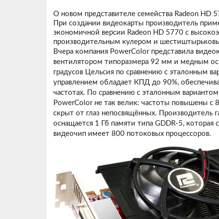
О новом представителе семейства Radeon HD 
При создании видеокарты производитель приме
экономичной версии Radeon HD 5770 с высокоэ
производительным кулером и шестиштырьковы
Вчера компания PowerColor представила видео
вентилятором типоразмера 92 мм и медным осн
градусов Цельсия по сравнению с эталонным в
управлением обладает КПД до 90%, обеспечива
частотах. По сравнению с эталонным вариантом
PowerColor не так велик: частоты повышены с 
скрыт от глаз непосвящённых. Производитель г
оснащается 1 Гб памяти типа GDDR-5, которая
видеочип имеет 800 потоковых процессоров.