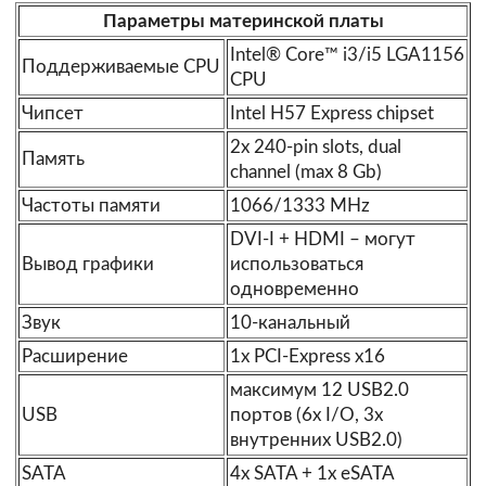
Параметры материнской платы
Intel® Core™ i3/i5 LGA1156
Поддерживаемые CPU
CPU
Чипсет
Intel H57 Express chipset
2x 240-pin slots, dual
Память
channel (max 8 Gb)
Частоты памяти
1066/1333 MHz
DVI-I + HDMI – могут
Вывод графики
использоваться
одновременно
Звук
10-канальный
Расширение
1x PCI-Express x16
максимум 12 USB2.0
USB
портов (6x I/O, 3x
внутренних USB2.0)
SATA
4x SATA + 1x eSATA