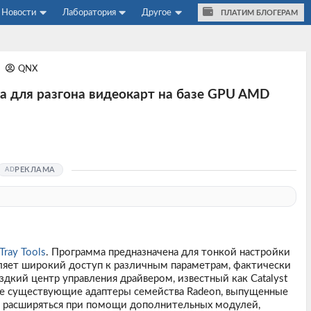
Новости
Лаборатория
Другое
ПЛАТИМ БЛОГЕРАМ
1
QNX
лита для разгона видеокарт на базе GPU AMD
РЕКЛАМА
Tray Tools
. Программа предназначена для тонкой настройки
вляет широкий доступ к различным параметрам, фактически
дкий центр управления драйвером, известный как Catalyst
все существующие адаптеры семейства Radeon, выпущенные
т расширяться при помощи дополнительных модулей,