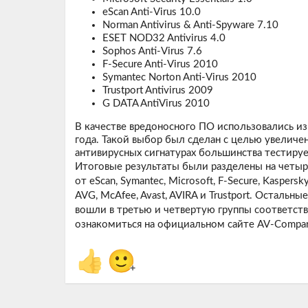
eScan Anti-Virus 10.0
Norman Antivirus & Anti-Spyware 7.10
ESET NOD32 Antivirus 4.0
Sophos Anti-Virus 7.6
F-Secure Anti-Virus 2010
Symantec Norton Anti-Virus 2010
Trustport Antivirus 2009
G DATA AntiVirus 2010
В качестве вредоносного ПО использовались из
года. Такой выбор был сделан с целью увеличе
антивирусных сигнатурах большинства тестиру
Итоговые результаты были разделены на четыр
от eScan, Symantec, Microsoft, F-Secure, Kasper
AVG, McAfee, Avast, AVIRA и Trustport. Остальн
вошли в третью и четвертую группы соответст
ознакомиться на официальном сайте
AV-Compar
👍
🙂
+