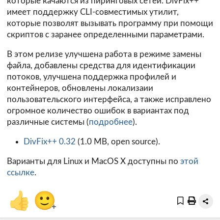
которые качаются из пиринговых сетей. DivFix++
имеет поддержку CLI-совместимых утилит,
которые позволят вызывать программу при помощи
скриптов с заранее определенными параметрами.
В этом релизе улучшена работа в режиме замены
файла, добавлены средства для идентификации
потоков, улучшена поддержка профилей и
контейнеров, обновлены локализаии
пользовательского интерфейса, а также исправлено
огромное количество ошибок в вариантах под
различные системы (
подробнее
).
DivFix++ 0.32
(1.0 MB, open source).
Варианты для Linux и MacOS X доступны по
этой
ссылке
.
👍
🙂
+