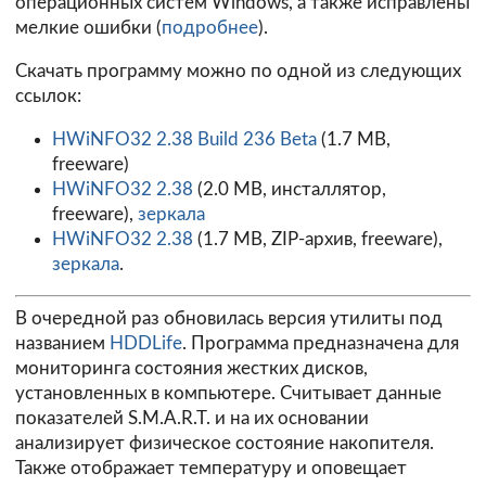
операционных систем Windows, а также исправлены
мелкие ошибки (
подробнее
).
Скачать программу можно по одной из следующих
ссылок:
HWiNFO32 2.38 Build 236 Beta
(1.7 MB,
freeware)
HWiNFO32 2.38
(2.0 MB, инсталлятор,
freeware),
зеркала
HWiNFO32 2.38
(1.7 MB, ZIP-архив, freeware),
зеркала
.
В очередной раз обновилась версия утилиты под
названием
HDDLife
. Программа предназначена для
мониторинга состояния жестких дисков,
установленных в компьютере. Считывает данные
показателей S.M.A.R.T. и на их основании
анализирует физическое состояние накопителя.
Также отображает температуру и оповещает