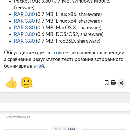
Pocket RAR 3.80
(0.7 MB, Windows Mobile,
freeware)
RAR 3.80
(0.7 MB, Linux x86, shareware)
RAR 3.80
(0.7 MB, Linux x64, shareware)
RAR 3.80
(0.3 MB, MacOS X, shareware)
RAR 3.80
(0.6 MB, DOS/OS2, shareware)
RAR 3.80
(0.7 MB, FreeBSD, shareware).
Обсуждение идет в
этой ветке
нашей конференции,
а сравнение результатов тестирования встроенного
бенчмарка в
этой
.
👍
🙂
+
рекомендации
РЕКЛАМА