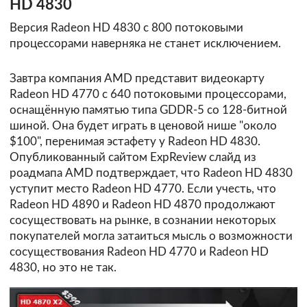
HD 4830
Версия Radeon HD 4830 с 800 потоковыми
процессорами наверняка не станет исключением.
Завтра компания AMD представит видеокарту
Radeon HD 4770 с 640 потоковыми процессорами,
оснащённую памятью типа GDDR-5 со 128-битной
шиной. Она будет играть в ценовой нише "около
$100", перенимая эстафету у Radeon HD 4830.
Опубликованный сайтом
ExpReview
слайд из
роадмапа AMD подтверждает, что Radeon HD 4830
уступит место Radeon HD 4770. Если учесть, что
Radeon HD 4890 и Radeon HD 4870 продолжают
сосуществовать на рынке, в сознании некоторых
покупателей могла затаиться мысль о возможности
сосуществования Radeon HD 4770 и Radeon HD
4830, но это не так.