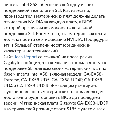
чипсета Intel X58, обеспечившей одну из них
поддержкой технологии SLI. Как известно,
производители материнских плат должны делать
отчисления NVIDIA за каждую плату, в BIOS
которой прописана возможность легальной
поддержки SLI. Кроме того, эта материнская плата
должна пройти сертификацию NVIDIA. Процедуры
эти в большей степени носят юридический
характер, а не технический.
Сайт
Tech-Report
со ссылкой на пресс-релиз
Gigabyte сообщил, что компания открыла доступ к
поддержке SLI для всех своих материнских плат на
базе чипсета Intel X58, включая модели GA-EX58-
Extreme, GA-EX58-UD5, GA-EX58-UD4P, GA-EX58-
UD4 и GA-EX58-UD3R. Желающим расширить
функциональность материнских плат владельцам
достаточно будет обновить BIOS до последней
версии. Материнская плата Gigabyte GA-EX58-UD3R
в американской рознице стоит $185 с учётом всех