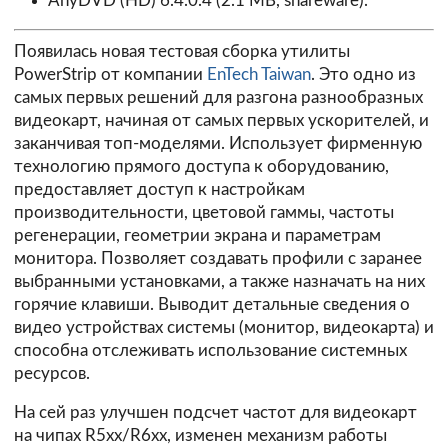
AnyDVD (HD) 6.4.0.4
(2.1 MB, shareware).
Появилась новая тестовая сборка утилиты
PowerStrip от компании
EnTech Taiwan
. Это одно из
самых первых решений для разгона разнообразных
видеокарт, начиная от самых первых ускорителей, и
заканчивая топ-моделями. Использует фирменную
технологию прямого доступа к оборудованию,
предоставляет доступ к настройкам
производительности, цветовой гаммы, частоты
регенерации, геометрии экрана и параметрам
монитора. Позволяет создавать профили с заранее
выбранными установками, а также назначать на них
горячие клавиши. Выводит детальные сведения о
видео устройствах системы (монитор, видеокарта) и
способна отслеживать использование системных
ресурсов.
На сей раз улучшен подсчет частот для видеокарт
на чипах R5xx/R6xx, изменен механизм работы