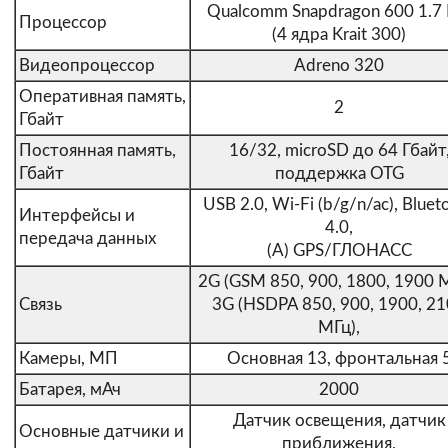
Qualcomm Snapdragon 600 1.7 
Процессор
(4 ядра Krait 300)
Видеопроцессор
Adreno 320
Оперативная память,
2
Гбайт
Постоянная память,
16/32, microSD до 64 Гбайт
Гбайт
поддержка OTG
USB 2.0, Wi-Fi (b/g/n/ac), Bluet
Интерфейсы и
4.0,
передача данных
(A) GPS/ГЛОНАСС
2G (GSM 850, 900, 1800, 1900 М
Связь
3G (HSDPA 850, 900, 1900, 2
МГц),
Камеры, МП
Основная 13, фронтальная 
Батарея, мАч
2000
Датчик освещения, датчик
Основные датчики и
приближения,