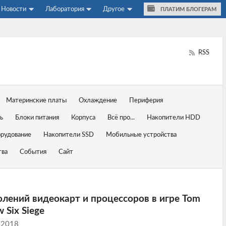
Новости
Лаборатория
Другое
ПЛАТИМ БЛОГЕРАМ
RSS
Материнские платы
Охлаждение
Периферия
ь
Блоки питания
Корпуса
Всё про...
Накопители HDD
орудование
Накопители SSD
Мобильные устройства
тва
События
Сайт
олений видеокарт и процессоров в игре Tom
 Six Siege
 2018