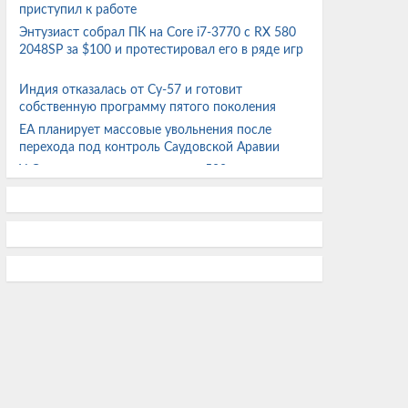
приступил к работе
Энтузиаст собрал ПК на Core i7-3770 с RX 580
2048SP за $100 и протестировал его в ряде игр
Индия отказалась от Су-57 и готовит
собственную программу пятого поколения
EA планирует массовые увольнения после
перехода под контроль Саудовской Аравии
У Сахалина впервые выловили 500 кг
тропической рыбы-собаки
Фильм «Человек-паук: Новый день» собрал
больше $1 млрд за шесть дней и установил
рекорд
Первый в мире квантовый компьютер на
дефектных алмазах работает при комнатной
температуре
На поверхности обмелевшей реки Дунай
показались затонувшие немецкие корабли
времён Второй мировой
Транспортный самолёт Boeing 777F совершил
рекордный по длительности перелёт с грузом