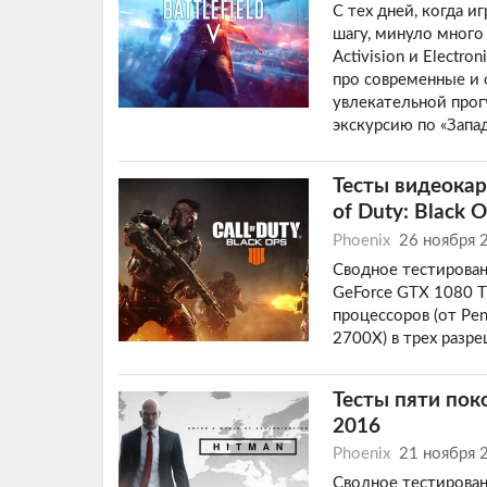
С тех дней, когда 
шагу, минуло много
Activision и Electr
про современные и 
увлекательной прог
экскурсию по «Запа
Тесты видеокар
of Duty: Black O
Phoenix
26 ноября 
Сводное тестирован
GeForce GTX 1080 Ti
процессоров (от Pen
2700X) в трех разр
Тесты пяти пок
2016
Phoenix
21 ноября 
Сводное тестирован