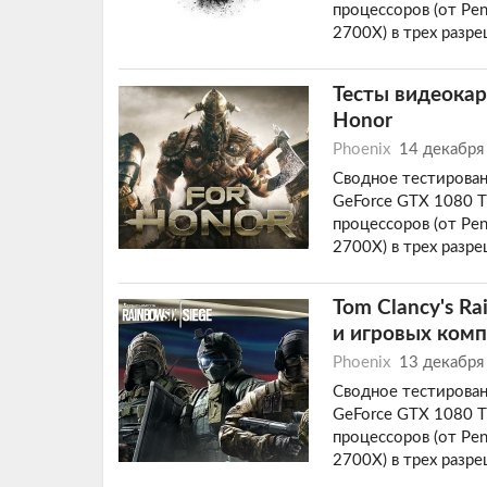
процессоров (от Pen
2700X) в трех разр
Тесты видеокар
Honor
Phoenix
14 декабря
Сводное тестирован
GeForce GTX 1080 Ti
процессоров (от Pen
2700X) в трех разр
Tom Clancy's Ra
и игровых ком
Phoenix
13 декабря
Сводное тестирован
GeForce GTX 1080 Ti
процессоров (от Pen
2700X) в трех разр