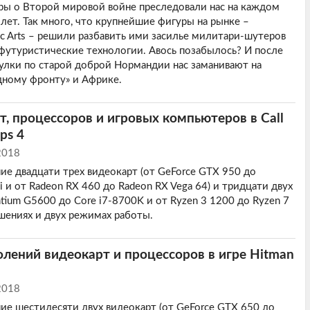
игры о Второй мировой войне преследовали нас на каждом
 лет. Так много, что крупнейшие фигуры на рынке –
onic Arts – решили разбавить ими засилье милитари-шутеров
футуристические технологии. Авось позабылось? И после
улки по старой доброй Нормандии нас заманивают на
дному фронту» и Африке.
т, процессоров и игровых компьютеров в Call
ps 4
2018
ие двадцати трех видеокарт (от GeForce GTX 950 до
 и от Radeon RX 460 до Radeon RX Vega 64) и тридцати двух
tium G5600 до Core i7-8700K и от Ryzen 3 1200 до Ryzen 7
ешениях и двух режимах работы.
олений видеокарт и процессоров в игре Hitman
2018
ие шестидесяти двух видеокарт (от GeForce GTX 650 до