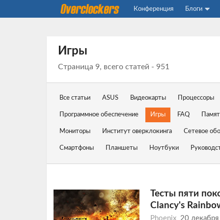
Конференция
Блоги
Игры
Страница 9, всего статей - 951
Все статьи
ASUS
Видеокарты
Процессоры
Программное обеспечение
Игры
FAQ
Памят
Мониторы
Институт оверклокинга
Сетевое об
Смартфоны
Планшеты
Ноутбуки
Руководс
Тесты пяти пок
Clancy's Rainbow
Phoenix
20 декабря