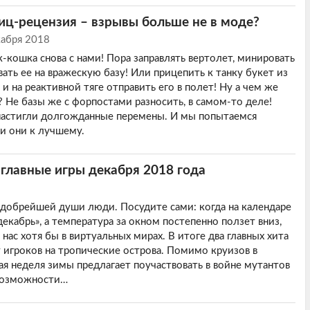
блиц-рецензия – взрывы больше не в моде?
кабря 2018
-кошка снова с нами! Пора заправлять вертолет, минировать
ать ее на вражескую базу! Или прицепить к танку букет из
 на реактивной тяге отправить его в полет! Ну а чем же
? Не базы же с форпостами разносить, в самом-то деле!
настигли долгожданные перемены. И мы попытаемся
ли они к лучшему.
 главные игры декабря 2018 года
 добрейшей души люди. Посудите сами: когда на календаре
декабрь», а температура за окном постепенно ползет вниз,
нас хотя бы в виртуальных мирах. В итоге два главных хита
 игроков на тропические острова. Помимо круизов в
ая неделя зимы предлагает поучаствовать в войне мутантов
 возможности…