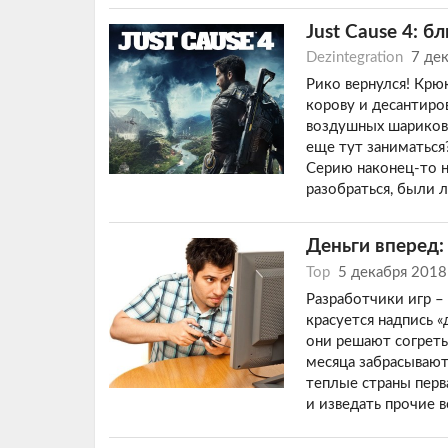
Just Cause 4: 
Dezintegration
7 де
Рико вернулся! Крюк
корову и десантиров
воздушных шариков и
еще тут заниматься
Серию наконец-то 
разобраться, были 
Деньги вперед:
Top
5 декабря 2018
Разработчики игр –
красуется надпись «
они решают согреть 
месяца забрасывают
теплые страны перв
и изведать прочие