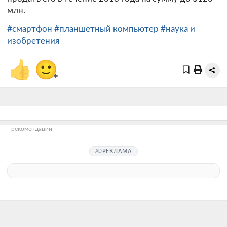
млн.
#смартфон
#планшетный компьютер
#наука и
изобретения
👍
🙂
+
рекомендации
РЕКЛАМА