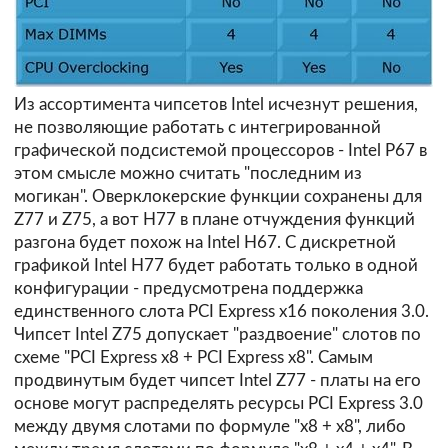
Из ассортимента чипсетов Intel исчезнут решения,
не позволяющие работать с интегрированной
графической подсистемой процессоров - Intel P67 в
этом смысле можно считать "последним из
могикан". Оверклокерские функции сохранены для
Z77 и Z75, а вот H77 в плане отчуждения функций
разгона будет похож на Intel H67. С дискретной
графикой Intel H77 будет работать только в одной
конфигурации - предусмотрена поддержка
единственного слота PCI Express x16 поколения 3.0.
Чипсет Intel Z75 допускает "раздвоение" слотов по
схеме "PCI Express x8 + PCI Express x8". Самым
продвинутым будет чипсет Intel Z77 - платы на его
основе могут распределять ресурсы PCI Express 3.0
между двумя слотами по формуле "x8 + x8", либо