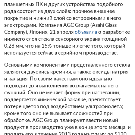
планшетных ПК и других устройствах подобного
рода состоит из двух слоёв: прочное внешнее
покрытие и нижний слой со встроенными в него
электродами. Компания AGC Group (Asahi Glass
Company), Япония, 21 апреля
объявила
о разработке
нижнего слоя стекла сенсорного экрана толщиной
0,28 мм, что на 15% тоньше и легче того, который
используется сейчас в серийном производстве.
Основными компонентами представленного стекла
являются двуокись кремния, а также оксиды натрия
и кальция. По своим качествам оно идеально
подходит для выполнения возлагаемых на него
функций. Оно не меняет форму при нагревании,
подвергается химической закалке, препятствует
потере цветов под воздействием ультрафиолета;
кроме того оно не вызывает сложностей при
обработке. AGC Group планирует ввести новый
продукт в производство уже в конце этого месяца, и
продать его в течение 2013 года на сумму до $120