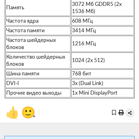
3072 Мб GDDR5 (2x
Память
1536 Мб)
Частота ядра
608 МГц
Частота памяти
3414 МГц
Частота шейдерных
1216 МГц
блоков
Количество шейдерных
1024 (2x 512)
блоков
Шина памяти
768 бит
DVI-I
3x (Dual Link)
Прочие видео выходы
1x Mini DisplayPort
👍
🙂
+