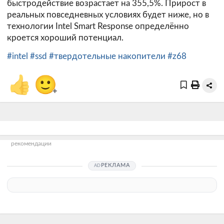
быстродействие возрастает на 355,5%. Прирост в
реальных повседневных условиях будет ниже, но в
технологии Intel Smart Response определённо
кроется хороший потенциал.
#intel
#ssd
#твердотельные накопители
#z68
👍
🙂
+
рекомендации
РЕКЛАМА