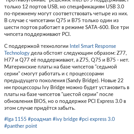
только 12 портов USB, но спецификациям USB 3.0
по-прежнему могут соответствовать четыре из них.
В случае с чипсетами Q75 и B75 только один из
шести портов работает в режиме SATA-600. Все три
чипсета поддерживают PCI.
С поддержкой технологии
Intel Smart Response
Technology
дела обстоят следующим образом: Z77,
H77 и Q77 её поддерживают, а Z75, Q75 и B75 - нет.
Материнские платы на базе чипсетов "седьмой
серии" смогут работать и с процессорами
предыдущего поколения (Sandy Bridge). Новые 22
нм процессоры Ivy Bridge можно будет установить в
платы на базе чипсетов "шестой серии" после
обновления BIOS, но о поддержке PCI Express 3.0 в
этом случае придётся забыть.
#lga 1155
#роадмап
#ivy bridge
#pci express 3.0
#panther point