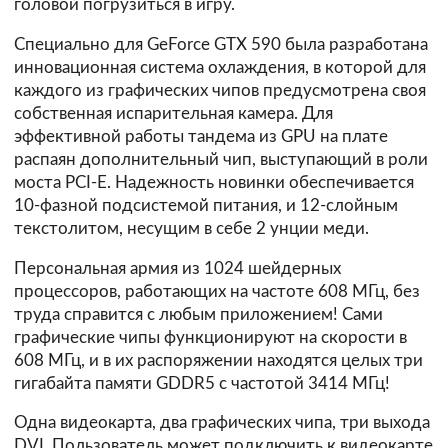
головой погрузиться в игру.
Специально для GeForce GTX 590 была разработана
инновационная система охлаждения, в которой для
каждого из графических чипов предусмотрена своя
собственная испарительная камера. Для
эффективной работы тандема из GPU на плате
распаян дополнительный чип, выступающий в роли
моста PCI-E. Надежность новинки обеспечивается
10-фазной подсистемой питания, и 12-слойным
текстолитом, несущим в себе 2 унции меди.
Персональная армия из 1024 шейдерных
процессоров, работающих на частоте 608 МГц, без
труда справится с любым приложением! Сами
графические чипы функционируют на скорости в
608 МГц, и в их распоряжении находятся целых три
гигабайта памяти GDDR5 с частотой 3414 МГц!
Одна видеокарта, два графических чипа, три выхода
DVI. Пользователь может подключить к видеокарте