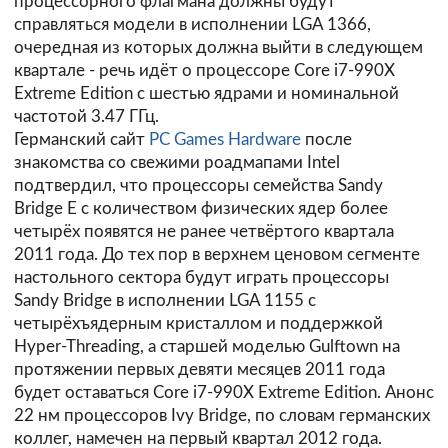
процессорного флагмана должны будут
справляться модели в исполнении LGA 1366,
очередная из которых должна выйти в следующем
квартале - речь идёт о процессоре Core i7-990X
Extreme Edition с шестью ядрами и номинальной
частотой 3.47 ГГц.
Германский сайт
PC Games Hardware
после
знакомства со свежими роадмапами Intel
подтвердил, что процессоры семейства Sandy
Bridge E с количеством физических ядер более
четырёх появятся не ранее четвёртого квартала
2011 года. До тех пор в верхнем ценовом сегменте
настольного сектора будут играть процессоры
Sandy Bridge в исполнении LGA 1155 с
четырёхъядерным кристаллом и поддержкой
Hyper-Threading, а старшей моделью Gulftown на
протяжении первых девяти месяцев 2011 года
будет оставаться Core i7-990X Extreme Edition. Анонс
22 нм процессоров Ivy Bridge, по словам германских
коллег, намечен на первый квартал 2012 года.