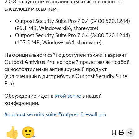
7.0.3 на русском и английском языках можно по
следующим ссылкам:
Outpost Security Suite Pro 7.0.4 (3400.520.1244)
(95.1 MB, Windows x86, shareware)
Outpost Security Suite Pro 7.0.4 (3400.520.1244)
(107.5 MB, Windows x64, shareware).
На официальном сайте доступен также и вариант
Outpost Antivirus Pro
, который представляет собой
самостоятельный антивирусный продукт
(включенный в дистрибутив Outpost Security Suite
Pro).
Обсуждение идет в
этой ветке
в нашей
конференции.
#outpost security suite
#outpost firewall pro
👍
🙂
+