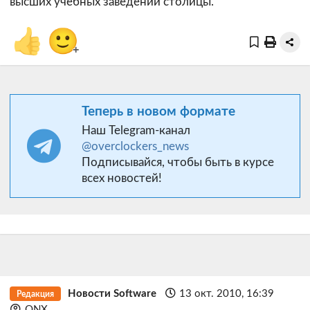
высших учебных заведений столицы.
👍
🙂
+
Теперь в новом формате
Наш Telegram-канал
@overclockers_news
Подписывайся, чтобы быть в курсе
всех новостей!
Новости Software
13 окт. 2010, 16:39
Редакция
QNX