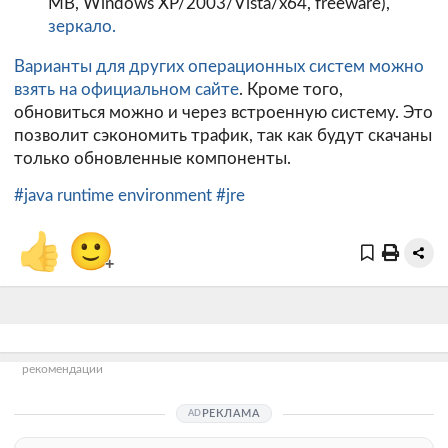
MB, Windows XP/2003/Vista/x64, freeware),
зеркало.
Варианты для других операционных систем можно
взять на официальном
сайте
. Кроме того,
обновиться можно и через встроенную систему. Это
позволит сэкономить трафик, так как будут скачаны
только обновленные компоненты.
#java runtime environment
#jre
👍
🙂
+
рекомендации
РЕКЛАМА