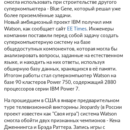
смогла использовать при строительстве другого
суперкомпьютера - Blue Gene, который решал уже
более приземлённые задачи.
Новый амбициозный проект IBM получил имя
Watson, как сообщает сайт
EE Times
. Инженеры
компании поставили перед собой задачу создать
суперкомпьютерную систему на базе
общедоступных компонентов, которая могла бы
анализировать вопросы, заданные на естественном
языке, и находить на них ответы, используя
обширную базу данных, хранящихся в её памяти.
Итогом работы стал суперкомпьютер Watson на
базе 90 кластеров Power 750, содержащий 2880
процессоров серии IBM Power 7.
На прошедшем в США в январе предварительном
туре телевизионной викторины Jeopardy (в России
проект известен как "Своя игра") система Watson
смогла обойти двух признанных чемпионов - Кена
Дженнингса и Брэда Раттера. Запись игры с