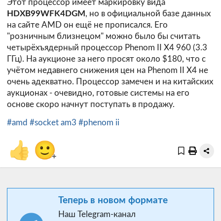
Этот процессор имеет маркировку вида
HDXB99WFK4DGM
, но в официальной базе данных
на сайте AMD он ещё не прописался. Его
"розничным близнецом" можно было бы считать
четырёхъядерный процессор Phenom II X4 960 (3.3
ГГц). На аукционе за него просят около $180, что с
учётом недавнего снижения цен на Phenom II X4 не
очень адекватно. Процессор замечен и на китайских
аукционах - очевидно, готовые системы на его
основе скоро начнут поступать в продажу.
#amd
#socket am3
#phenom ii
👍
🙂
+
Теперь в новом формате
Наш Telegram-канал