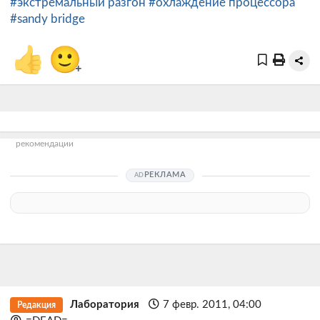
#экстремальный разгон
#охлаждение процессора
#sandy bridge
👍
🙂
+
рекомендации
РЕКЛАМА
Лаборатория
7 февр. 2011, 04:00
Редакция