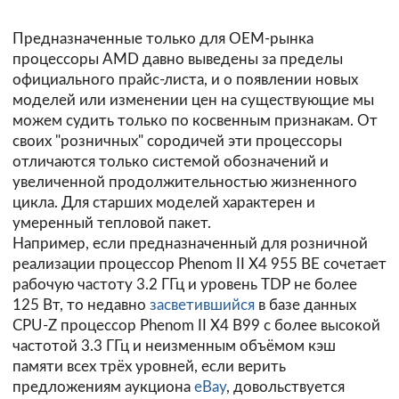
Предназначенные только для OEM-рынка
процессоры AMD давно выведены за пределы
официального прайс-листа, и о появлении новых
моделей или изменении цен на существующие мы
можем судить только по косвенным признакам. От
своих "розничных" сородичей эти процессоры
отличаются только системой обозначений и
увеличенной продолжительностью жизненного
цикла. Для старших моделей характерен и
умеренный тепловой пакет.
Например, если предназначенный для розничной
реализации процессор Phenom II X4 955 BE сочетает
рабочую частоту 3.2 ГГц и уровень TDP не более
125 Вт, то недавно
засветившийся
в базе данных
CPU-Z процессор Phenom II X4 B99 с более высокой
частотой 3.3 ГГц и неизменным объёмом кэш
памяти всех трёх уровней, если верить
предложениям аукциона
eBay
, довольствуется