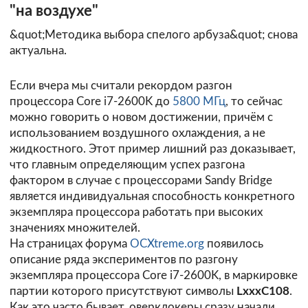
"на воздухе"
&quot;Методика выбора спелого арбуза&quot; снова
актуальна.
Если вчера мы считали рекордом разгон
процессора Core i7-2600K до
5800 МГц
, то сейчас
можно говорить о новом достижении, причём с
использованием воздушного охлаждения, а не
жидкостного. Этот пример лишний раз доказывает,
что главным определяющим успех разгона
фактором в случае с процессорами Sandy Bridge
является индивидуальная способность конкретного
экземпляра процессора работать при высоких
значениях множителей.
На страницах форума
OCXtreme.org
появилось
описание ряда экспериментов по разгону
экземпляра процессора Core i7-2600K, в маркировке
партии которого присутствуют символы
LxxxC108
.
Как это часто бывает, оверклокеры сразу начали