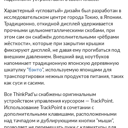
Характерный «угловатый» дизайн был разработан в
исследовательском центре города Токио, в Японии.
Традиционно, откидной дисплей удерживается
прочными цельнометаллическими скобами, при
этом сам он снабжён дополнительными «рёбрами
жёсткости», которые при закрытии крышки
фиксируют дисплей, не давая ему прогибаться под
внешним давлением. Внешний вид ноутбуков
напоминает традиционную японскую деревянную
шкатулку "
бэнто
", используемую японцами для
транспортировки нежных продуктов питания, таких
как суси и сасими.
Все ThinkPad’ы снабжены оригинальным
устройством управления курсором — TrackPoint.
Использование TrackPoint в сочетании с
дополнительными клавишами, расположенными
над тачпадом и дублирующими кнопки "мыши",
позволяет не перемещать руки с клавиатуры для