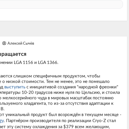
4
Алексей Сычёв
звращается
лнении LGA 1156 и LGA 1366.
таются слишком специфичным продуктом, чтобы
е о низкой стоимости. Тем не менее, это не помешало
ад
выступить
с инициативой создания "народной фреонки"
мпературы 10-20 градусов ниже нуля по Цельсию, и стоила
о мелкосерийного чуда в мировых масштабах постоянно
ользуемого хладагента, то из-за отсутствия адаптации к
 В.
тот уникальный продукт был возрождён в текущем месяце -
gy
. Партнёром производителя по реализации Cryo-Z стал
гает эту систему охлаждения за $379 всем желающим,