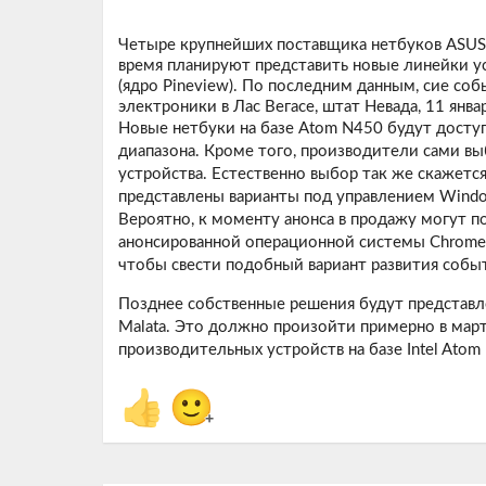
Четыре крупнейших поставщика нетбуков ASUSTek
время планируют представить новые линейки ус
(ядро Pineview). По последним данным, сие со
электроники в Лас Вегасе, штат Невада, 11 янва
Новые нетбуки на базе Atom N450 будут доступ
диапазона. Кроме того, производители сами вы
устройства. Естественно выбор так же скажетс
представлены варианты под управлением Windows
Вероятно, к моменту анонса в продажу могут п
анонсированной операционной системы Chrome 
чтобы свести подобный вариант развития собы
Позднее собственные решения будут представл
Malata. Это должно произойти примерно в март
производительных устройств на базе Intel Atom
👍
🙂
+