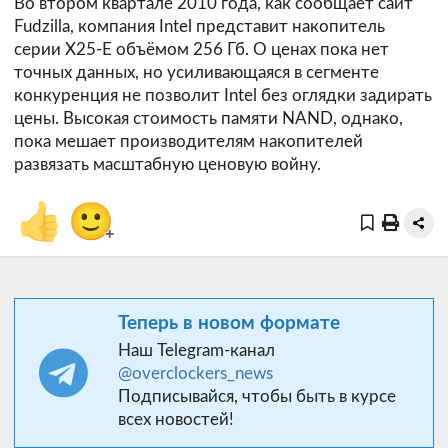
Во втором квартале 2010 года, как сообщает сайт
Fudzilla
, компания Intel представит накопитель
серии X25-E объёмом 256 Гб. О ценах пока нет
точных данных, но усиливающаяся в сегменте
конкуренция не позволит Intel без оглядки задирать
цены. Высокая стоимость памяти NAND, однако,
пока мешает производителям накопителей
развязать масштабную ценовую войну.
👍
🙂
+
Теперь в новом формате
Наш Telegram-канал
@overclockers_news
Подписывайся, чтобы быть в курсе
всех новостей!