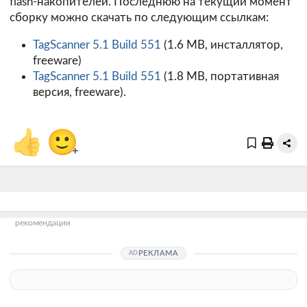
flash-накопителей. Последнюю на текущий момент
сборку можно скачать по следующим ссылкам:
TagScanner 5.1 Build 551
(1.6 MB, инсталлятор,
freeware)
TagScanner 5.1 Build 551
(1.8 MB, портативная
версия, freeware).
👍
🙂
+
рекомендации
РЕКЛАМА