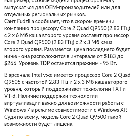
Например, особые модели процессоров могут
выпускаться для OEM-производителей или для
отдельных региональных рынков.
Сайт
Fudzilla
сообщает, что в скором времени
компанию процессору Core 2 Quad Q9550 (2.83 ГГц)
с 2 х 6 Мб кэша второго уровня составит процессор
Core 2 Quad Q9500 (2.83 ГГц) с 2 х 3 Мб кэша
второго уровня. Разумеется, цена последнего будет
ниже - она расположится в интервале от $183 до
$266. Уровень TDP останется прежним - 95 Вт.
В арсенале Intel уже имеется процессор
Core 2 Quad
Q9505
с частотой 2.83 ГГц и 2 х 3 Мб кэша второго
уровня, который поддерживает технологии TXT и
VT-d. Наличие поддержки технологии
виртуализации важно для возможности работы с
Windows 7 в режиме совместимости с Windows XP.
Судя по всему, модель Core 2 Quad Q9500 такой
возможности будет лишена.