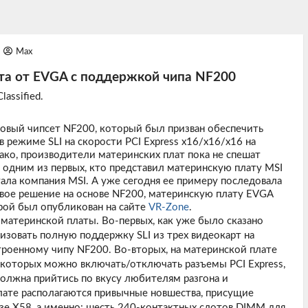
Max
та от EVGA с поддержкой чипа NF200
assified.
овый чипсет NF200, который был призван обеспечить
 режиме SLI на скорости PCI Express x16/x16/x16 на
ако, производители материнских плат пока не спешат
, одним из первых, кто представил материнскую плату MSI
тала компания MSI. А уже сегодня ее примеру последовала
свое решение на основе NF200, материнскую плату EVGA
орой был опубликован на сайте
VR-Zone
.
 материнской платы. Во-первых, как уже было сказано
лизовать полную поддержку SLI из трех видеокарт на
строенному чипу NF200. Во-вторых, на материнской плате
которых можно включать/отключать разъемы PCI Express,
олжна прийтись по вкусу любителям разгона и
лате располагаются привычные новшества, присущие
зе X58, а именно: шесть 240-контактных слотов DIMM для