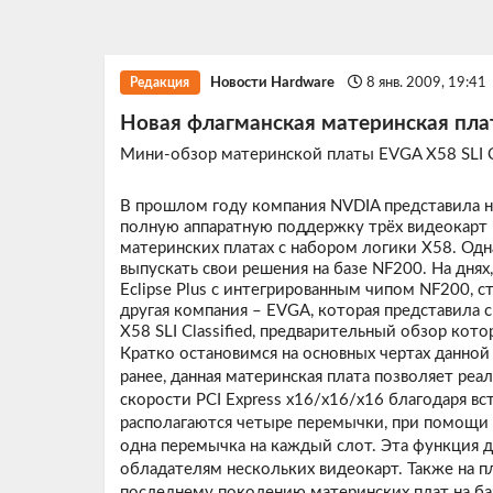
Новости Hardware
8 янв. 2009, 19:41
Редакция
Новая флагманская материнская пла
Мини-обзор материнской платы EVGA X58 SLI Cl
В прошлом году компания NVDIA представила н
полную аппаратную поддержку трёх видеокарт в
материнских платах с набором логики X58. Одн
выпускать свои решения на базе NF200. На днях
Eclipse Plus с интегрированным чипом NF200, с
другая компания – EVGA, которая представила 
X58 SLI Classified, предварительный обзор кот
Кратко остановимся на основных чертах данной
ранее, данная материнская плата позволяет реа
скорости PCI Express x16/x16/x16 благодаря в
располагаются четыре перемычки, при помощи 
одна перемычка на каждый слот. Эта функция д
обладателям нескольких видеокарт. Также на п
последнему поколению материнских плат на ба