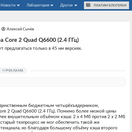
Новости
Лаборатория
Другое
ПЛАТИМ БЛОГЕРАМ
Алексей Сычёв
а Core 2 Quad Q6600 (2.4 ГГц)
 предлагаться только в 45 нм версиях.
РЕКЛАМА
l единственным бюджетным четырёхъядерником,
ore 2 Quad Q6600 (2.4 ГГц). Помимо более низкой цены
более внушительным объёмом кэша: 2 х 4 Мб против 2 х 2 Мб
 старый техпроцесс не мог обеспечить такой же
отенциала, но благодаря большому объёму кэша второго