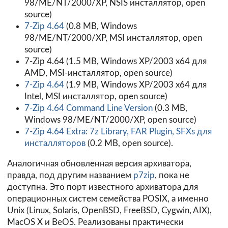
98/ME/NT/2000/XP, NSIS инсталлятор, open
source)
7-Zip 4.64
(0.8 MB, Windows
98/ME/NT/2000/XP, MSI инсталлятор, open
source)
7-Zip 4.64 (1.5 MB, Windows XP/2003 x64 для
AMD, MSI-инсталлятор, open source)
7-Zip 4.64
(1.9 MB, Windows XP/2003 x64 для
Intel, MSI инсталлятор, open source)
7-Zip 4.64 Command Line Version
(0.3 MB,
Windows 98/ME/NT/2000/XP, open source)
7-Zip 4.64 Extra: 7z Library, FAR Plugin, SFXs для
инсталляторов
(0.2 MB, open source).
Аналогичная обновленная версия архиватора,
правда, под другим названием
p7zip
, пока не
доступна. Это порт известного архиватора для
операционных систем семейства POSIX, а именно
Unix (Linux, Solaris, OpenBSD, FreeBSD, Cygwin, AIX),
MacOS X и BeOS. Реализованы практически