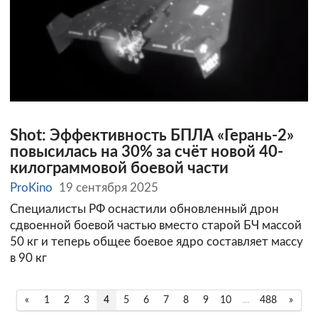
Shot: Эффективность БПЛА «Герань-2»
повысилась на 30% за счёт новой 40-
килограммовой боевой части
ProKino
19 сентября 2025
Специалисты РФ оснастили обновленный дрон
сдвоенной боевой частью вместо старой БЧ массой
50 кг и теперь общее боевое ядро составляет массу
в 90 кг
«
1
2
3
4
5
6
7
8
9
10
...
488
»